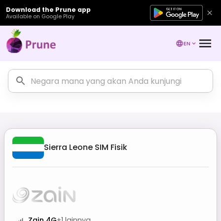
Download the Prune app
Available on Google Play
EN
Sierra Leone
SIM Fisik
Zain 4G
+
1
lainnya