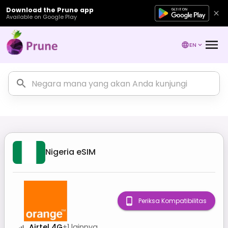
Download the Prune app
Available on Google Play
EN
Nigeria
eSIM
Periksa Kompatibilitas
Airtel 4G
+
1
lainnya