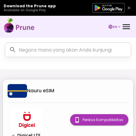
Download the Prune app
Available on Google Play
EN
Nauru
eSIM
Periksa Kompatibilitas
Digicel LTE