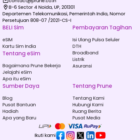
contact@prune.co.in
B-6 Sector 4 Noida, UP, 201301
Departemen Telekomunikasi, Pemerintah India, Nomor
Persetujuan 808-07 /2021-CS-I
BELI Sim
Pembayaran Tagihan
eSIM
Isi Ulang Pulsa Seluler
Kartu Sim India
DTH
Tentang eSim
Broadband
Listrik
Bagaimana Prune Bekerja
Asuransi
Jelajahi eSim
Apa itu eSim
Sumber Daya
Tentang Prune
Blog
Tentang Kami
Pusat Bantuan
Hubungi Kami
Hadiah
Ruang Berita
Apa yang Baru
Pusat Media
Ikuti kami