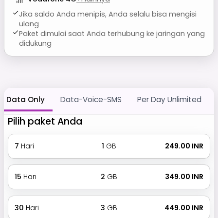
Jika saldo Anda menipis, Anda selalu bisa mengisi
ulang
Paket dimulai saat Anda terhubung ke jaringan yang
didukung
Data Only
Data-Voice-SMS
Per Day Unlimited
Pilih paket Anda
7
Hari
1
GB
₹ 249.00 INR
15
Hari
2
GB
₹ 349.00 INR
30
Hari
3
GB
₹ 449.00 INR