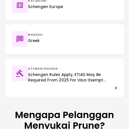
KATEGORI
Schengen Europe
BAHASA
Greek
ATURAN KHUSUS
Schengen Rules Apply, ETIAS May Be
Required From 2025 For Visa-Exempt
Travelers. Drive On The Right-Hand Side Of
>
The Road.
Mengapa Pelanggan
Menyukai Prune?