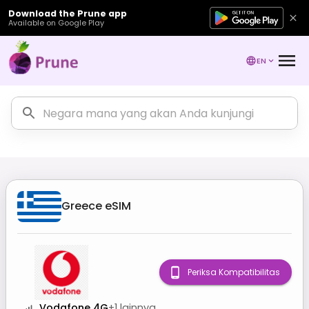
Download the Prune app
Available on Google Play
EN
Greece
eSIM
Periksa Kompatibilitas
Vodafone 4G
+
1
lainnya