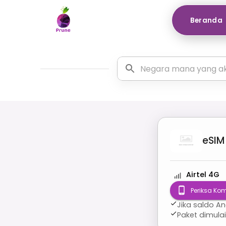
Beranda
eSIM
Airtel 4G
Periksa Kom
Jika saldo A
Paket dimula