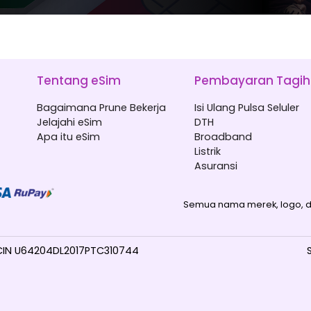
Tentang eSim
Pembayaran Tagi
Bagaimana Prune Bekerja
Isi Ulang Pulsa Seluler
Jelajahi eSim
DTH
Apa itu eSim
Broadband
Listrik
Asuransi
Semua nama merek, logo, d
 CIN U64204DL2017PTC310744