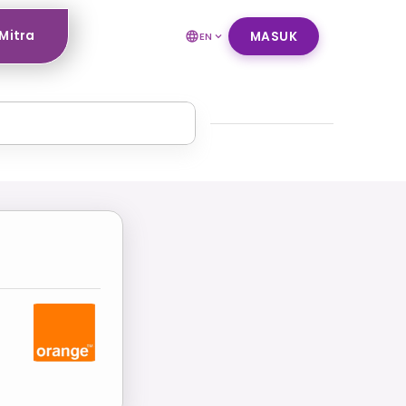
Mitra
MASUK
EN