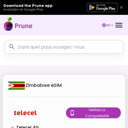
Download the Prune app
Available on Google Play
EN
Zimbabwe
eSIM
Vérifiez La
Compatibilité
Telecel 4G