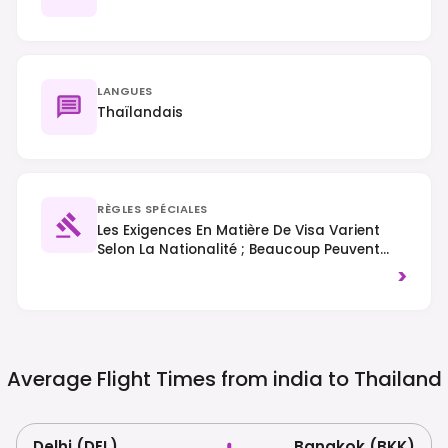
LANGUES
Thaïlandais
RÈGLES SPÉCIALES
Les Exigences En Matière De Visa Varient
Selon La Nationalité ; Beaucoup Peuvent
Entrer Sans Visa Pour De Courts Séjours. La
>
Circulation Se Fait À Droite. Des Lois Strictes
Contre Les Infractions Liées À La Drogue Et
Le Manque De Respect Envers La Monarchie
Ou La Religion Sont Appliquées.
Average Flight Times from india to
Thailand
Delhi (DEL)
Bangkok (BKK)