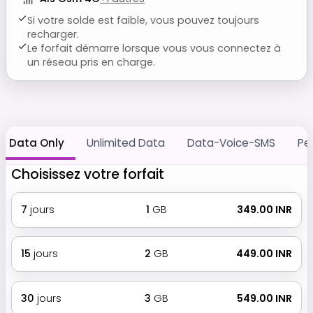
Si votre solde est faible, vous pouvez toujours
recharger.
Le forfait démarre lorsque vous vous connectez à
un réseau pris en charge.
Data Only
Unlimited Data
Data-Voice-SMS
Pe
Choisissez votre forfait
7
jours
1
GB
₹ 349.00 INR
15
jours
2
GB
₹ 449.00 INR
30
jours
3
GB
₹ 549.00 INR