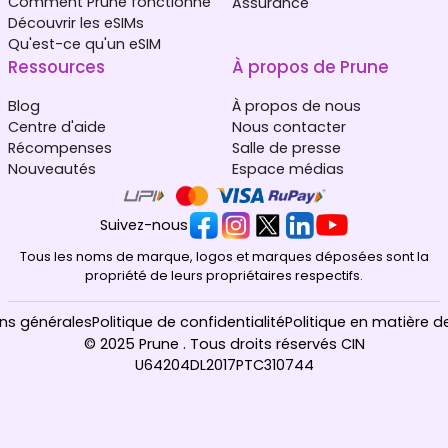
Comment Prune fonctionne
Assurance
Découvrir les eSIMs
Qu'est-ce qu'un eSIM
Ressources
À propos de Prune
Blog
À propos de nous
Centre d'aide
Nous contacter
Récompenses
Salle de presse
Nouveautés
Espace médias
Suivez-nous
Tous les noms de marque, logos et marques déposées sont la
propriété de leurs propriétaires respectifs.
ns générales
Politique de confidentialité
Politique en matière d
© 2025 Prune . Tous droits réservés CIN
U64204DL2017PTC310744