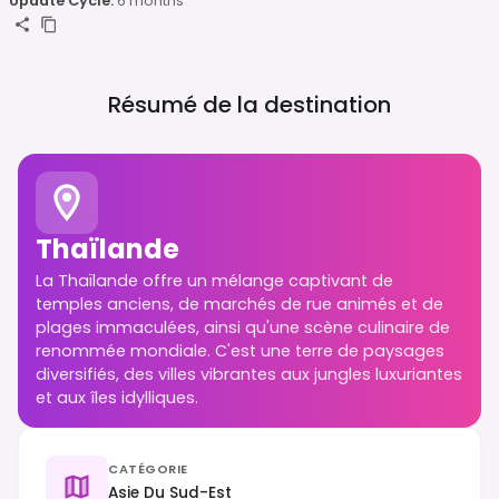
Update Cycle:
6 months
Résumé de la destination
Thaïlande
La Thaïlande offre un mélange captivant de
temples anciens, de marchés de rue animés et de
plages immaculées, ainsi qu'une scène culinaire de
renommée mondiale. C'est une terre de paysages
diversifiés, des villes vibrantes aux jungles luxuriantes
et aux îles idylliques.
CATÉGORIE
Asie Du Sud-Est