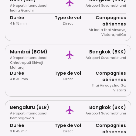
Aéroport international
Aéroport Suvarnabhumi
Indira Gandhi
Durée
Type de vol
Compagnies
4 h 15 min
Direct
aériennes
Air India
,
Thai Airways
,
Vistara
,
IndiGo
Mumbai (BOM)
Bangkok (BKK)
Aéroport International
Aéroport Suvarnabhumi
Chhatrapati Shivaji
Maharaj
Durée
Type de vol
Compagnies
4 h 30 min
Direct
aériennes
Thai Airways
,
IndiGo
,
Vistara
Bengaluru (BLR)
Bangkok (BKK)
Aéroport international
Aéroport Suvarnabhumi
Kempegowda
Durée
Type de vol
Compagnies
3 h 45 min
Direct
aériennes