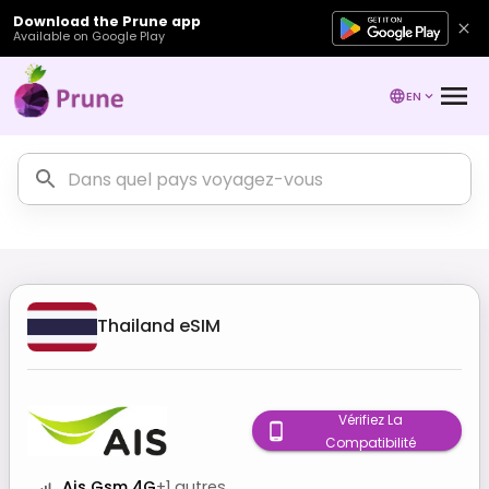
Download the Prune app
Available on Google Play
EN
Thailand
eSIM
Vérifiez La
Compatibilité
Ais Gsm 4G
+
1
autres