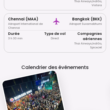
Thai Airways
,
IndiGo
,
Vistara
Chennai (MAA)
Bangkok (BKK)
Aéroport International de
Aéroport Suvarnabhumi
Chennai
Durée
Type de vol
Compagnies
3 h 30 min
Direct
aériennes
Thai Airways
,
IndiGo
,
SpiceJet
Calendrier des événements