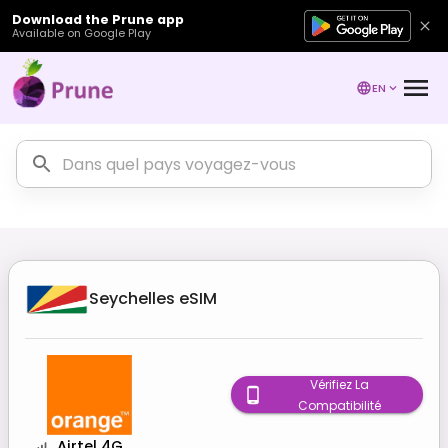
Download the Prune app
Available on Google Play
EN
Seychelles
eSIM
Vérifiez La
Compatibilité
Airtel 4G