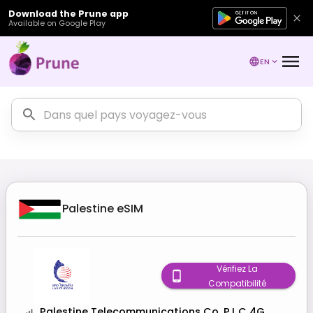
Download the Prune app
Available on Google Play
EN
Palestine
eSIM
Vérifiez La
Compatibilité
Palestine Telecommunications Co. P.L.C 4G