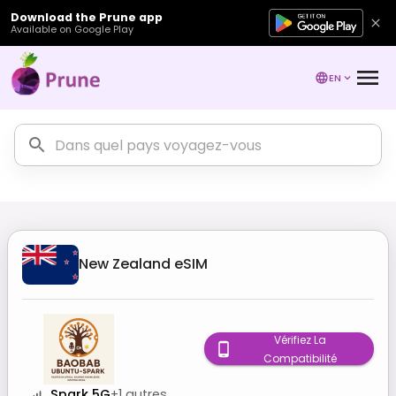
Download the Prune app
Available on Google Play
EN
New Zealand
eSIM
Vérifiez La
Compatibilité
Spark 5G
+
1
autres