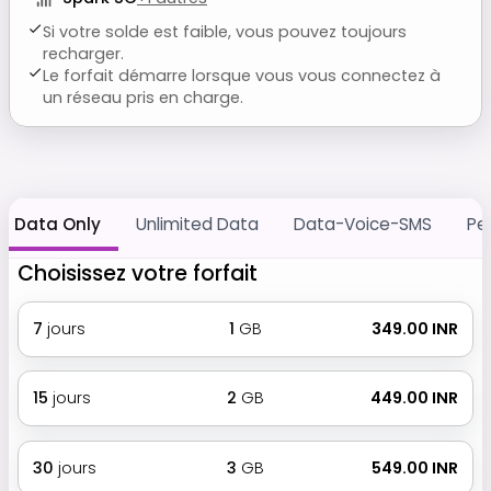
Si votre solde est faible, vous pouvez toujours
recharger.
Le forfait démarre lorsque vous vous connectez à
un réseau pris en charge.
Data Only
Unlimited Data
Data-Voice-SMS
Pe
Choisissez votre forfait
7
jours
1
GB
₹ 349.00 INR
15
jours
2
GB
₹ 449.00 INR
30
jours
3
GB
₹ 549.00 INR