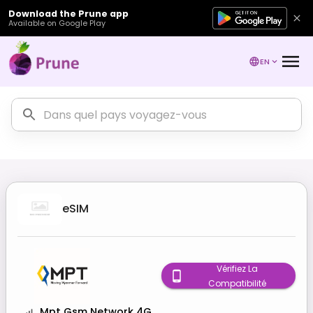
Download the Prune app
Available on Google Play
EN
eSIM
Vérifiez La
Compatibilité
Mpt Gsm Network 4G