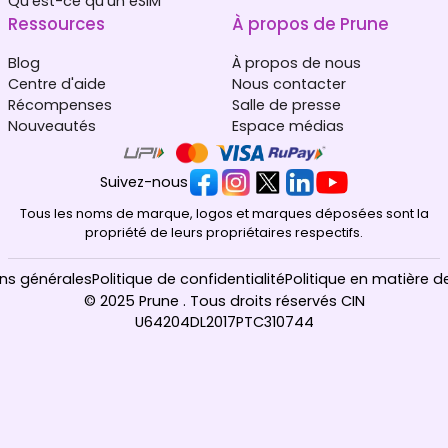
Qu'est-ce qu'un eSIM
Ressources
À propos de Prune
Blog
À propos de nous
Centre d'aide
Nous contacter
Récompenses
Salle de presse
Nouveautés
Espace médias
Suivez-nous
Tous les noms de marque, logos et marques déposées sont la
propriété de leurs propriétaires respectifs.
ns générales
Politique de confidentialité
Politique en matière d
© 2025 Prune . Tous droits réservés CIN
U64204DL2017PTC310744