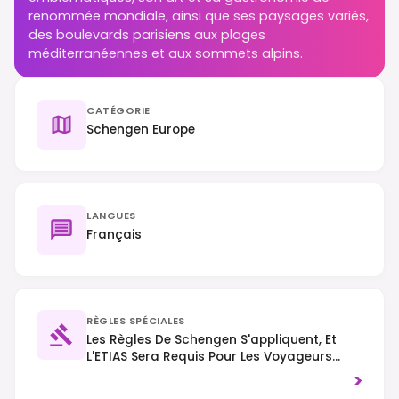
renommée mondiale, ainsi que ses paysages variés,
des boulevards parisiens aux plages
méditerranéennes et aux sommets alpins.
CATÉGORIE
Schengen Europe
LANGUES
Français
RÈGLES SPÉCIALES
Les Règles De Schengen S'appliquent, Et
L'ETIAS Sera Requis Pour Les Voyageurs
Exemptés De Visa À Partir De 2025. La
>
Circulation Se Fait À Droite Et Il Est Interdit