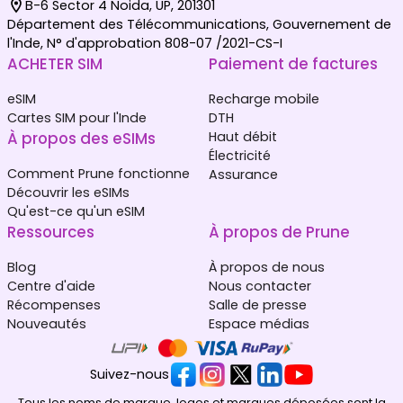
B-6 Sector 4 Noida, UP, 201301
Département des Télécommunications, Gouvernement de
l'Inde, N° d'approbation 808-07 /2021-CS-I
ACHETER SIM
Paiement de factures
eSIM
Recharge mobile
Cartes SIM pour l'Inde
DTH
À propos des eSIMs
Haut débit
Électricité
Comment Prune fonctionne
Assurance
Découvrir les eSIMs
Qu'est-ce qu'un eSIM
Ressources
À propos de Prune
Blog
À propos de nous
Centre d'aide
Nous contacter
Récompenses
Salle de presse
Nouveautés
Espace médias
Suivez-nous
Tous les noms de marque, logos et marques déposées sont la