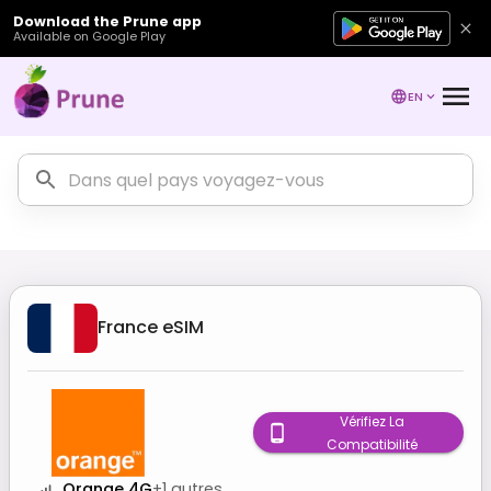
Download the Prune app
Available on Google Play
EN
France
eSIM
Vérifiez La
Compatibilité
Orange 4G
+
1
autres