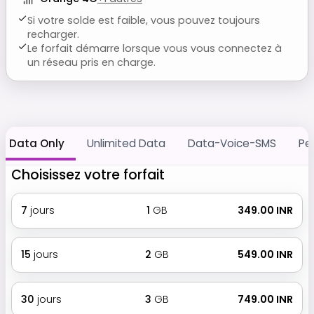
Si votre solde est faible, vous pouvez toujours
recharger.
Le forfait démarre lorsque vous vous connectez à
un réseau pris en charge.
Data Only
Unlimited Data
Data-Voice-SMS
Pe
Choisissez votre forfait
7
jours
1
GB
₹ 349.00 INR
15
jours
2
GB
₹ 549.00 INR
30
jours
3
GB
₹ 749.00 INR