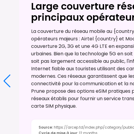
Large couverture rés
principaux opérateu
La couverture du réseau mobile au {country
opérateurs majeurs : Airtel {country} et Moo
couverture 2G, 3G et une 4G LTE en expansi
urbaines. Bien que la technologie 5G en soi
soit pas largement accessible au public, l'i
Internet fiable aux touristes utilisant des c
modernes. Ces réseaux garantissent que les 
connectivité pour la communication et la na
Prune propose des options eSIM pratiques p
réseaux établis pour fournir un service tra
carte SIM physique.
Source
:
https://arcep.td/index.php/category/publi
Cycle de mise à jour
:
12 months