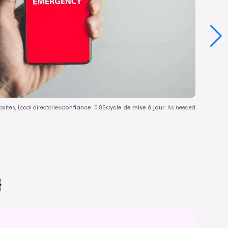
ites, Local directories
Confiance
:
0.85
Cycle de mise à jour
:
As needed
}