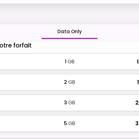
Data Only
otre forfait
1
GB
₹
2
GB
₹
3
GB
₹
5
GB
₹