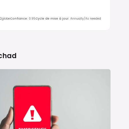
y2globe
Confiance
:
0.95
Cycle de mise à jour
:
Annually/As needed
chad