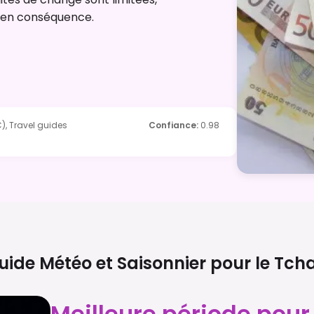
z en conséquence.
), Travel guides
Confiance
:
0.98
uide Météo et Saisonnier pour le
Tch
Meilleure période pour 