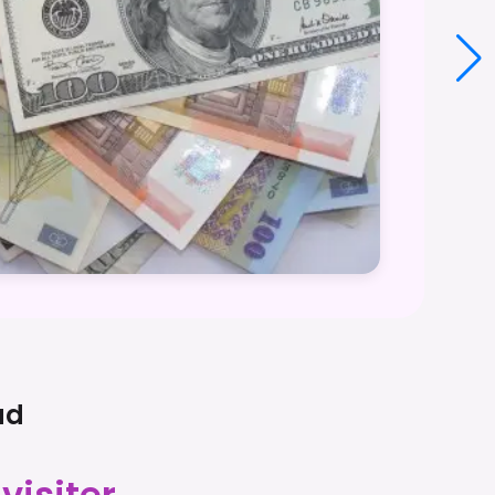
ad
visiter