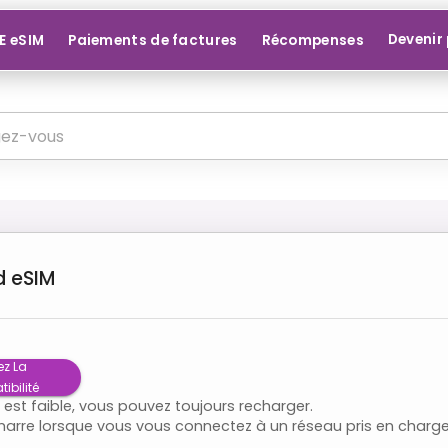
Devenir
E eSIM
Paiements de factures
Récompenses
d
eSIM
ez La
ibilité
e est faible, vous pouvez toujours recharger.
émarre lorsque vous vous connectez à un réseau pris en charge