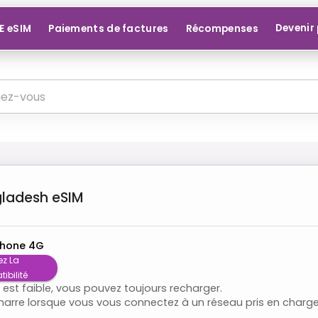
Devenir
E eSIM
Paiements de factures
Récompenses
ladesh
eSIM
hone 4G
ez La
ibilité
e est faible, vous pouvez toujours recharger.
émarre lorsque vous vous connectez à un réseau pris en charge