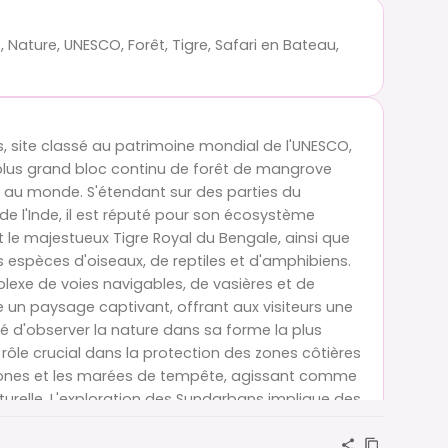
Nature, UNESCO, Forêt, Tigre, Safari en Bateau,
, site classé au patrimoine mondial de l'UNESCO,
 plus grand bloc continu de forêt de mangrove
e au monde. S'étendant sur des parties du
e l'Inde, il est réputé pour son écosystème
t le majestueux Tigre Royal du Bengale, ainsi que
espèces d'oiseaux, de reptiles et d'amphibiens.
lexe de voies navigables, de vasières et de
ée un paysage captivant, offrant aux visiteurs une
é d'observer la nature dans sa forme la plus
un rôle crucial dans la protection des zones côtières
lones et les marées de tempête, agissant comme
turelle. L'exploration des Sundarbans implique des
au à travers ses canaux labyrinthiques, offrant
sa flore et de sa faune diversifiées, y compris