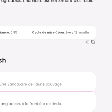
t agréables. L'humidité est nettement plus faible
iance
:
0.95
Cycle de mise à jour
:
Every 12 months
sh
urel, Sanctuaire de Faune Sauvage
ngladesh, à la frontière de l'Inde.