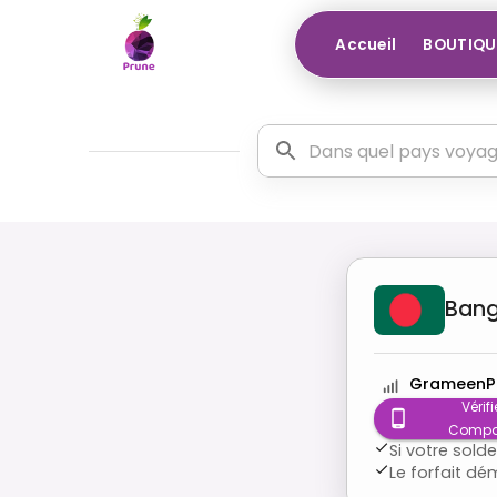
Accueil
BOUTIQU
Bang
GrameenP
Vérifi
Compat
Si votre sold
Le forfait d