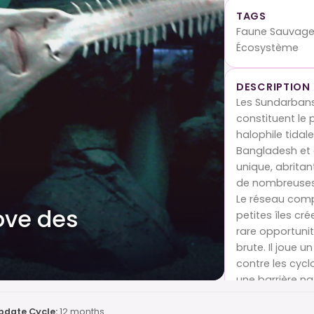
TAGS
Faune Sauvage, 
Écosystème
DESCRIPTION
Les Sundarbans
constituent le
halophile tidal
Bangladesh et d
unique, abritan
de nombreuses 
Le réseau comp
ove des
petites îles cr
rare opportunit
brute. Il joue 
contre les cyc
une barrière na
safaris en bate
des aperçus de 
pdate Cycle:
12 months