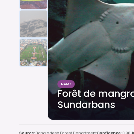
NAME
Forêt de mangr
Sundarbans
Source:
Bangladesh Forest Department
Confidence:
0.98
U