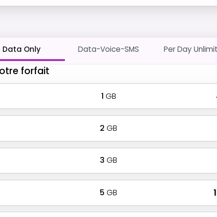
Data Only
Data-Voice-SMS
Per Day Unlimi
otre forfait
1
GB
2
GB
3
GB
5
GB
₹