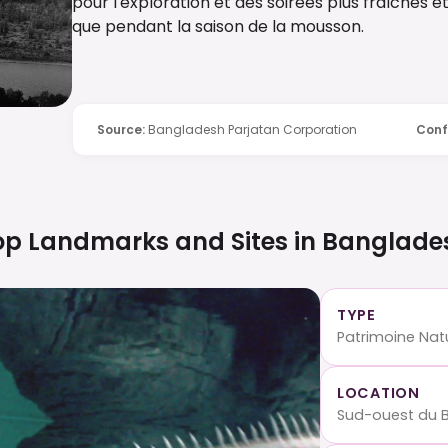
pour l'exploration et des soirées plus fraîches e
que pendant la saison de la mousson.
Source
:
Bangladesh Parjatan Corporation
Conf
op Landmarks and Sites in
Banglade
TYPE
Patrimoine Nat
LOCATION
Sud-ouest du Ba