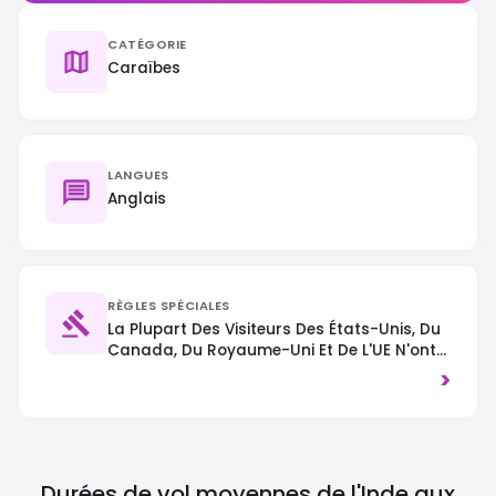
CATÉGORIE
Caraïbes
LANGUES
Anglais
RÈGLES SPÉCIALES
La Plupart Des Visiteurs Des États-Unis, Du
Canada, Du Royaume-Uni Et De L'UE N'ont
Pas Besoin De Visa Pour Des Séjours Allant
>
Jusqu'à 90 Jours, Nécessitant Un
Passeport Valide Et Un Billet De Retour/de
Continuation ; Les Autres Nationalités
Doivent Vérifier Les Exigences D'entrée
Spécifiques. La Circulation Se Fait À
Durées de vol moyennes de l'Inde aux