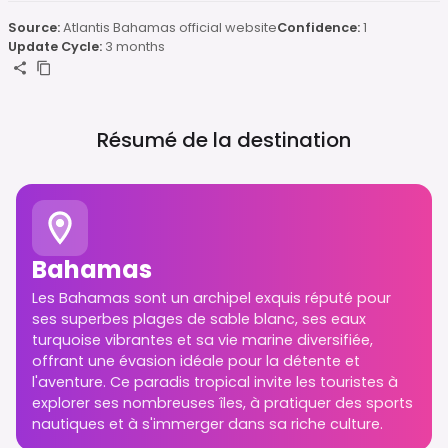
Source:
Atlantis Bahamas official website
Confidence:
1
Update Cycle:
3 months
Résumé de la destination
Bahamas
Les Bahamas sont un archipel exquis réputé pour
ses superbes plages de sable blanc, ses eaux
turquoise vibrantes et sa vie marine diversifiée,
offrant une évasion idéale pour la détente et
l'aventure. Ce paradis tropical invite les touristes à
explorer ses nombreuses îles, à pratiquer des sports
nautiques et à s'immerger dans sa riche culture.