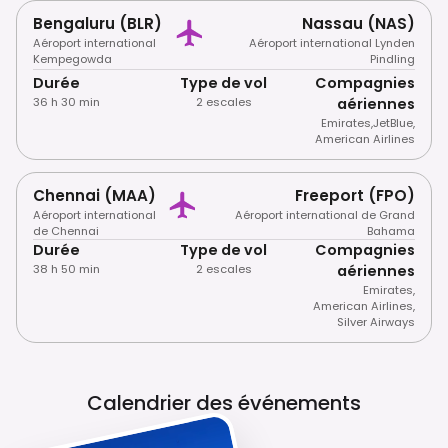
Bengaluru (BLR)
Nassau (NAS)
Aéroport international
Aéroport international Lynden
Kempegowda
Pindling
Durée
Type de vol
Compagnies
36 h 30 min
2 escales
aériennes
Emirates
,
JetBlue
,
American Airlines
Chennai (MAA)
Freeport (FPO)
Aéroport international
Aéroport international de Grand
de Chennai
Bahama
Durée
Type de vol
Compagnies
38 h 50 min
2 escales
aériennes
Emirates
,
American Airlines
,
Silver Airways
Calendrier des événements