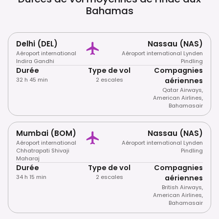
Gauche. Des Règles Strictes S'appliquent À
Bahamas
La Protection De La Vie Marine Et Des Récifs
Coralliens.
Delhi (DEL)
Nassau (NAS)
Aéroport international
Aéroport international Lynden
Indira Gandhi
Pindling
Durée
Type de vol
Compagnies
32 h 45 min
2 escales
aériennes
Qatar Airways
,
American Airlines
,
Bahamasair
Mumbai (BOM)
Nassau (NAS)
Aéroport international
Aéroport international Lynden
Chhatrapati Shivaji
Pindling
Maharaj
Durée
Type de vol
Compagnies
34 h 15 min
2 escales
aériennes
British Airways
,
American Airlines
,
Bahamasair