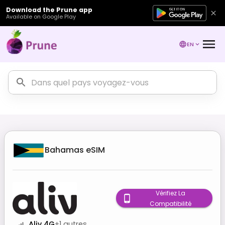
Download the Prune app
Available on Google Play
EN
Bahamas
eSIM
Vérifiez La
Compatibilité
Aliv 4G
+
1
autres