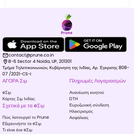
contact@prune.co.in
B-6 Sector 4 Noida, UP, 201301
Τμήμα Τηλεπικοινωνιών, Κυβέρνηση της Ινδίας, Αρ. Έγκρισης 808-
07 /2021-CS-I
ΑΓΟΡΑ Σιμ
Πληρωμές Λογαριασμών
eΣιμ
Ανανέωση κινητού
Κάρτες Σιμ Ινδίας
DTH
Σχετικά με τα eΣιμ
Ευρυζωνική σύνδεση
Ηλεκτρισμός
Πώς λειτουργεί το Prune
Ασφάλειες
Εξερευνήστε τα eΣιμ
Τι είναι ένα eΣιμ