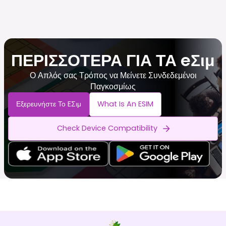
ΠΕΡΙΣΣΟΤΕΡΑ ΓΙΑ ΤΑ eΣιμ
Ο Απλός σας Τρόπος να Μείνετε Συνδεδεμένοι
Παγκοσμίως
Εξερευνήστε Το EΣιμ
What Is An ESIM
Check Device Compatibility