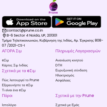
contact@prune.co.in
B-6 Sector 4 Noida, UP, 201301
Τμήμα Τηλεπικοινωνιών, Κυβέρνηση της Ινδίας, Αρ. Έγκρισης 808-
07 /2021-CS-I
ΑΓΟΡΑ Σιμ
Πληρωμές Λογαριασμών
eΣιμ
Ανανέωση κινητού
Κάρτες Σιμ Ινδίας
DTH
Σχετικά με τα eΣιμ
Ευρυζωνική σύνδεση
Ηλεκτρισμός
Πώς λειτουργεί το Prune
Ασφάλειες
Εξερευνήστε τα eΣιμ
Τι είναι ένα eΣιμ
Πόροι
Σχετικά με την Prune
Ιστολόγιο
Σχετικά με Εμάς