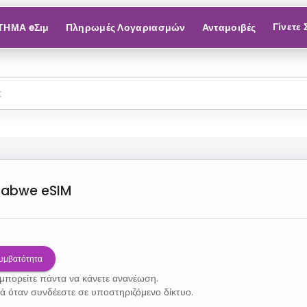
Γίνετε
ΤΗΜΑ eΣιμ
Πληρωμές Λογαριασμών
Ανταμοιβές
babwe
eSIM
Συμβατότητα
 μπορείτε πάντα να κάνετε ανανέωση.
νά όταν συνδέεστε σε υποστηριζόμενο δίκτυο.