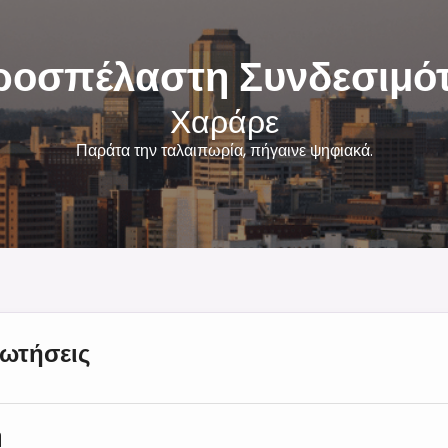
οσπέλαστη Συνδεσιμό
Χαράρε
Παράτα την ταλαιπωρία, πήγαινε ψηφιακά.
ρωτήσεις
η