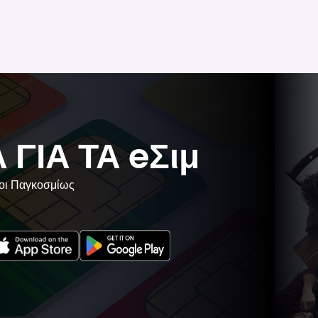
ΓΙΑ ΤΑ eΣιμ
νοι Παγκοσμίως