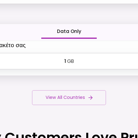
Data Only
πακέτο σας
1
GB
View All Countries
 Customers Love Pr