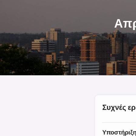
Απρ
Συχνές ε
Υποστήριξ