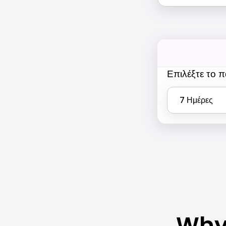
Επιλέξτε το 
7
Ημέρες
Why