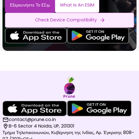
Εξερευνήστε Το EΣιμ
What Is An ESIM
Check Device Compatibility
contact@prune.co.in
B-6 Sector 4 Noida, UP, 201301
Τμήμα Τηλεπικοινωνιών, Κυβέρνηση της Ινδίας, Αρ. Έγκρισης 808-