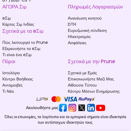
07 /2021-CS-I
ΑΓΟΡΑ Σιμ
Πληρωμές Λογαριασμών
eΣιμ
Ανανέωση κινητού
Κάρτες Σιμ Ινδίας
DTH
Σχετικά με τα eΣιμ
Ευρυζωνική σύνδεση
Ηλεκτρισμός
Πώς λειτουργεί το Prune
Ασφάλειες
Εξερευνήστε τα eΣιμ
Τι είναι ένα eΣιμ
Πόροι
Σχετικά με την Prune
Ιστολόγιο
Σχετικά με Εμάς
Κέντρο Βοήθειας
Επικοινωνήστε Μαζί Μας
Ανταμοιβές
Αίθουσα Τύπου
Τι Νέα
Κέντρο Μέσων Ενημέρωσης
Ακολουθήστε μας
Όλες οι επωνυμίες, τα λογότυπα και τα εμπορικά σήματα είναι ιδιοκτησία
των αντίστοιχων ιδιοκτητών τους.