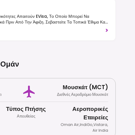
ικότητες Απαιτούν EVisa, Το Οποίο Μπορεί Να
κά Πριν Από Την Άφιξη. Σεβαστείτε Τα Τοπικά Έθιμα Και
ικά Σε Δημόσιους Και Θρησκευτικούς Χώρους. Η
>
εριορίζεται Σε Αδειοδοτημένα Ξενοδοχεία Και
τα Δεξιά.
Ομάν
Μουσκάτ (MCT)
ι
Διεθνές Αεροδρόμιο Μουσκάτ
Τύπος Πτήσης
Αεροπορικές
Εταιρείες
Απευθείας
Oman Air
,
IndiGo
,
Vistara
,
Air India