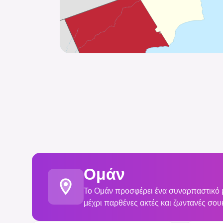
Ομάν
Το Ομάν προσφέρει ένα συναρπαστικό μ
μέχρι παρθένες ακτές και ζωντανές σουκ