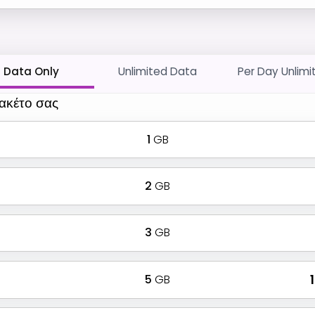
Data Only
Unlimited Data
Per Day Unlimi
πακέτο σας
1
GB
2
GB
3
GB
5
GB
₹