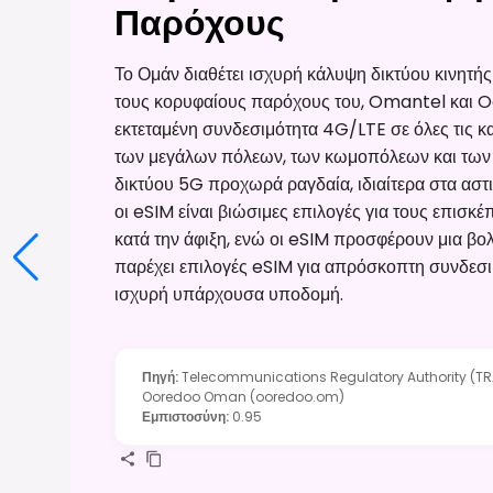
Παρόχους
Το Ομάν διαθέτει ισχυρή κάλυψη δικτύου κινητή
τους κορυφαίους παρόχους του, Omantel και O
εκτεταμένη συνδεσιμότητα 4G/LTE σε όλες τις 
των μεγάλων πόλεων, των κωμοπόλεων και των 
δικτύου 5G προχωρά ραγδαία, ιδιαίτερα στα αστι
οι eSIM είναι βιώσιμες επιλογές για τους επισκέ
κατά την άφιξη, ενώ οι eSIM προσφέρουν μια βο
παρέχει επιλογές eSIM για απρόσκοπτη συνδεσιμ
ισχυρή υπάρχουσα υποδομή.
Πηγή
:
Telecommunications Regulatory Authority (T
Ooredoo Oman (ooredoo.om)
Εμπιστοσύνη
:
0.95