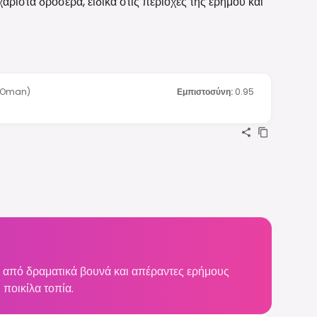
χάριστα δροσερά, ειδικά στις περιοχές της ερήμου και
e Oman)
Εμπιστοσύνη
:
0.95
, από δραματικά βουνά και απέραντες ερήμους
 ποικίλα τοπία.