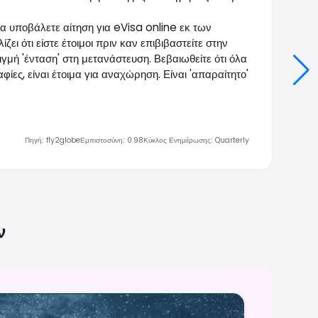
 να υποβάλετε αίτηση για eVisa online εκ των
ει ότι είστε έτοιμοι πριν καν επιβιβαστείτε στην
γμή 'ένταση' στη μετανάστευση. Βεβαιωθείτε ότι όλα
ες, είναι έτοιμα για αναχώρηση. Είναι 'απαραίτητο'
Πηγή
:
fly2globe
Εμπιστοσύνη
:
0.98
Κύκλος Ενημέρωσης
:
Quarterly
ν