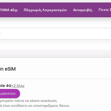
Γίνετε
ΤΗΜΑ eΣιμ
Πληρωμές Λογαριασμών
Ανταμοιβές
n
eSIM
ile 4G
+
2
Άλλα
Συμβατότητα
 μπορείτε πάντα να κάνετε ανανέωση.
νά όταν συνδέεστε σε υποστηριζόμενο δίκτυο.