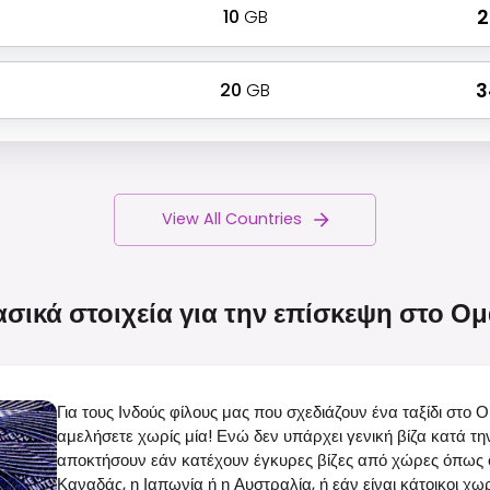
10
GB
₹
20
GB
₹ 
View All Countries
σικά στοιχεία για την επίσκεψη στο
Ομ
Για τους Ινδούς φίλους μας που σχεδιάζουν ένα ταξίδι στο Ο
αμελήσετε χωρίς μία! Ενώ δεν υπάρχει γενική βίζα κατά την
αποκτήσουν εάν κατέχουν έγκυρες βίζες από χώρες όπως ο
Καναδάς, η Ιαπωνία ή η Αυστραλία, ή εάν είναι κάτοικοι χ