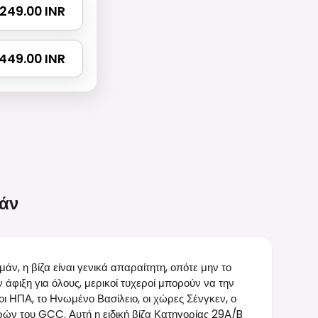
 2249.00 INR
3449.00 INR
άν
μάν, η βίζα είναι γενικά απαραίτητη, οπότε μην το
 άφιξη για όλους, μερικοί τυχεροί μπορούν να την
ι ΗΠΑ, το Ηνωμένο Βασίλειο, οι χώρες Σένγκεν, ο
ωρών του GCC. Αυτή η ειδική βίζα Κατηγορίας 29A/B