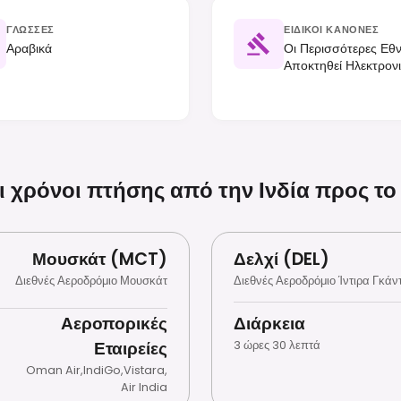
ΓΛΏΣΣΕΣ
ΕΙΔΙΚΟΊ ΚΑΝΌΝΕΣ
Αραβικά
Οι Περισσότερες Εθν
Αποκτηθεί Ηλεκτρονι
Ντυθείτε Σεμνά, Ειδ
Κατανάλωση Αλκοόλ Π
Εστιατόρια. Κίνηση Σ
 χρόνοι πτήσης από την Ινδία προς το
Μουσκάτ (MCT)
Δελχί (DEL)
Διεθνές Αεροδρόμιο Μουσκάτ
Διεθνές Αεροδρόμιο Ίντιρα Γκάντ
Αεροπορικές
Διάρκεια
Εταιρείες
3 ώρες 30 λεπτά
Oman Air
,
IndiGo
,
Vistara
,
Air India