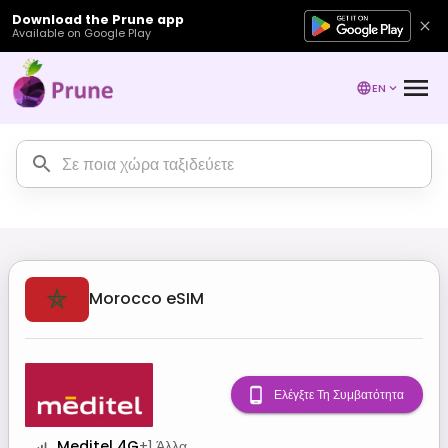
Download the Prune app
Available on Google Play
EN
Morocco
eSIM
Ελέγξτε Τη Συμβατότητα
Meditel 4G
+
1
Άλλα