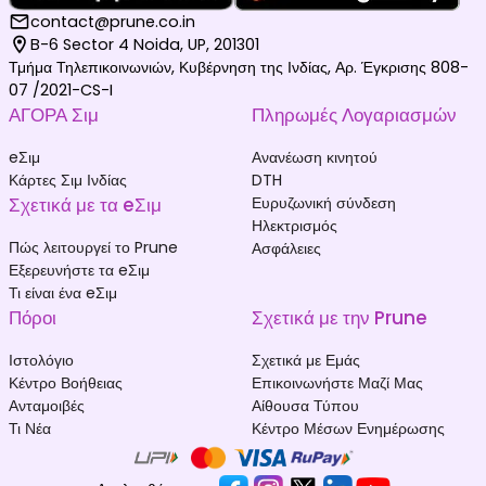
contact@prune.co.in
B-6 Sector 4 Noida, UP, 201301
Τμήμα Τηλεπικοινωνιών, Κυβέρνηση της Ινδίας, Αρ. Έγκρισης 808-
07 /2021-CS-I
ΑΓΟΡΑ Σιμ
Πληρωμές Λογαριασμών
eΣιμ
Ανανέωση κινητού
Κάρτες Σιμ Ινδίας
DTH
Σχετικά με τα eΣιμ
Ευρυζωνική σύνδεση
Ηλεκτρισμός
Πώς λειτουργεί το Prune
Ασφάλειες
Εξερευνήστε τα eΣιμ
Τι είναι ένα eΣιμ
Πόροι
Σχετικά με την Prune
Ιστολόγιο
Σχετικά με Εμάς
Κέντρο Βοήθειας
Επικοινωνήστε Μαζί Μας
Ανταμοιβές
Αίθουσα Τύπου
Τι Νέα
Κέντρο Μέσων Ενημέρωσης