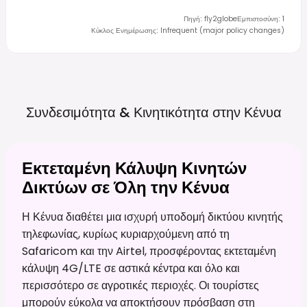
Πηγή
:
fly2globe
Εμπιστοσύνη
:
1
Κύκλος Ενημέρωσης
:
Infrequent (major policy changes)
Συνδεσιμότητα & Κινητικότητα στην
Κένυα
Εκτεταμένη Κάλυψη Κινητών
Δικτύων σε Όλη την Κένυα
Η Κένυα διαθέτει μια ισχυρή υποδομή δικτύου κινητής
τηλεφωνίας, κυρίως κυριαρχούμενη από τη
Safaricom και την Airtel, προσφέροντας εκτεταμένη
κάλυψη 4G/LTE σε αστικά κέντρα και όλο και
περισσότερο σε αγροτικές περιοχές. Οι τουρίστες
μπορούν εύκολα να αποκτήσουν πρόσβαση στη