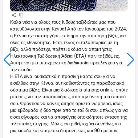
Καλά νέα για όλους τους Ινδούς ταξιδιώτες μας που
κατευθύνονται στην Κένυα! Από τον Ιανουάριο του 2024,
η Κένυα έχει καταργήσει επίσημα την απαίτηση βίζας για
όλες τις εθνικότητες. Έτσι, τέλος οι ταλαιπωρίες με τη
βίζα, αλλά πρόσεχε, πρέπει ακόμα να αποκτήσεις
Ηλεκτρονική Ταξιδιωτική Άδεια (ETA) πριν ταξιδέψεις.
Αυτή είναι μια υποχρεωτική διαδικασία προελέγχου για
την είσοδο.
Η ETA είναι ουσιαστικά η πράσινη κάρτα σου για να
εισέλθεις στην Κένυα, αντικαθιστώντας το παραδοσιακό
σύστημα βίζας. Είναι μια διαδικασία αίτησης online, οπότε
μπορείς να την τακτοποιήσεις από την άνεση του σπιτιού
σου. Φρόντισε να κάνεις αίτηση αρκετά νωρίτερα, ίσως
μια εβδομάδα ή δύο πριν από το ταξίδι σου, απλώς για να
είσαι σίγουρος και να αποφύγεις οποιαδήποτε ένταση της
τελευταίας στιγμής. Μόλις εγκριθεί, ισχύει συνήθως για
μία είσοδο και επιτρέπει διαμονή έως και 90 ημερών.