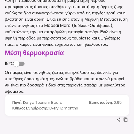
Αυτή η περίοδος σηματοδοτεί τη μακρά ξηρή περίοδο,
προσφέροντας άριστες συνθήκες για παρατήρηση άγριας ζωής
καθώς τα ζώα συγκεντρώνονται γύρω από τις πηγές νερού και η
βλάστηση είναι αραιή. Είναι επίσης όταν η Μεγάλη Μετανάστευση
φτάνει συνήθως στο Maasai Mara (Ιούλιος-Οκτώβριος),
καθιστώντας την μια απαράμιλλη εμπειρία σαφάρι. Ενώ είναι η
υψηλή περίοδος με περισσότερους τουρίστες και υψηλότερες
τιμές, ο καιρός είναι γενικά ευχάριστος και ηλιόλουστος.
Μέση θερμοκρασία
18°C
Οι ημέρες είναι συνήθως ζεστές και ηλιόλουστες, ιδανικές για
υπαίθριες δραστηριότητες, ενώ τα βράδια και τα πρωινά μπορεί
να είναι πιο δροσερά, ειδικά στις περιοχές σαφάρι με μεγαλύτερο
υψόμετρο.
Πηγή
:
Kenya Tourism Board
Εμπιστοσύνη
:
0.95
Κύκλος Ενημέρωσης
:
Every 12 months