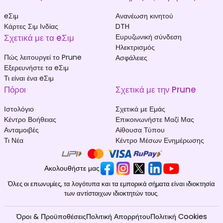
eΣιμ
Ανανέωση κινητού
Κάρτες Σιμ Ινδίας
DTH
Σχετικά με τα eΣιμ
Ευρυζωνική σύνδεση
Ηλεκτρισμός
Πώς λειτουργεί το Prune
Ασφάλειες
Εξερευνήστε τα eΣιμ
Τι είναι ένα eΣιμ
Πόροι
Σχετικά με την Prune
Ιστολόγιο
Σχετικά με Εμάς
Κέντρο Βοήθειας
Επικοινωνήστε Μαζί Μας
Ανταμοιβές
Αίθουσα Τύπου
Τι Νέα
Κέντρο Μέσων Ενημέρωσης
Ακολουθήστε μας
Όλες οι επωνυμίες, τα λογότυπα και τα εμπορικά σήματα είναι ιδιοκτησία
των αντίστοιχων ιδιοκτητών τους.
Όροι & Προϋποθέσεις
Πολιτική Απορρήτου
Πολιτική Cookies