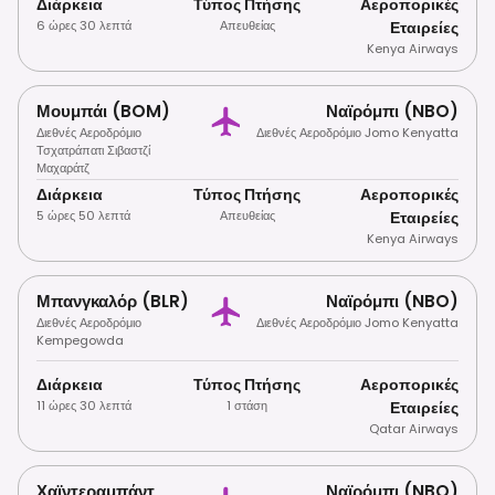
Διάρκεια
Τύπος Πτήσης
Αεροπορικές
6 ώρες 30 λεπτά
Απευθείας
Εταιρείες
Kenya Airways
Μουμπάι (BOM)
Ναϊρόμπι (NBO)
Διεθνές Αεροδρόμιο
Διεθνές Αεροδρόμιο Jomo Kenyatta
Τσχατράπατι Σιβαστζί
Μαχαράτζ
Διάρκεια
Τύπος Πτήσης
Αεροπορικές
5 ώρες 50 λεπτά
Απευθείας
Εταιρείες
Kenya Airways
Μπανγκαλόρ (BLR)
Ναϊρόμπι (NBO)
Διεθνές Αεροδρόμιο
Διεθνές Αεροδρόμιο Jomo Kenyatta
Kempegowda
Διάρκεια
Τύπος Πτήσης
Αεροπορικές
11 ώρες 30 λεπτά
1 στάση
Εταιρείες
Qatar Airways
Χαϊντεραμπάντ
Ναϊρόμπι (NBO)