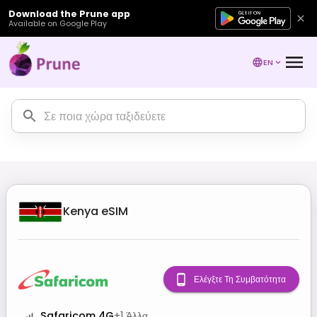
Download the Prune app
Available on Google Play
EN
Kenya
eSIM
Ελέγξτε Τη Συμβατότητα
Safaricom 4G
+
1
Άλλα