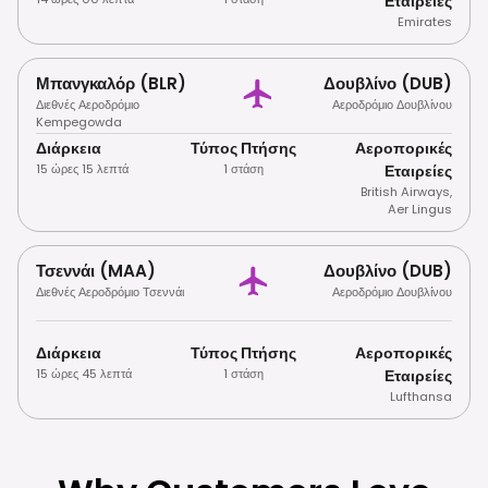
Εταιρείες
Emirates
Μπανγκαλόρ (BLR)
Δουβλίνο (DUB)
Διεθνές Αεροδρόμιο
Αεροδρόμιο Δουβλίνου
Kempegowda
Διάρκεια
Τύπος Πτήσης
Αεροπορικές
15 ώρες 15 λεπτά
1 στάση
Εταιρείες
British Airways
,
Aer Lingus
Τσεννάι (MAA)
Δουβλίνο (DUB)
Διεθνές Αεροδρόμιο Τσεννάι
Αεροδρόμιο Δουβλίνου
Διάρκεια
Τύπος Πτήσης
Αεροπορικές
15 ώρες 45 λεπτά
1 στάση
Εταιρείες
Lufthansa