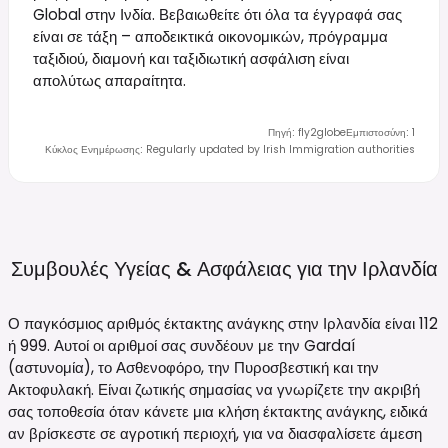
Global στην Ινδία. Βεβαιωθείτε ότι όλα τα έγγραφά σας
είναι σε τάξη – αποδεικτικά οικονομικών, πρόγραμμα
ταξιδιού, διαμονή και ταξιδιωτική ασφάλιση είναι
απολύτως απαραίτητα.
Πηγή
:
fly2globe
Εμπιστοσύνη
:
1
Κύκλος Ενημέρωσης
:
Regularly updated by Irish Immigration authorities
Συμβουλές Υγείας & Ασφάλειας για την
Ιρλανδία
Ο παγκόσμιος αριθμός έκτακτης ανάγκης στην Ιρλανδία είναι 112
ή 999. Αυτοί οι αριθμοί σας συνδέουν με την Gardaí
(αστυνομία), το Ασθενοφόρο, την Πυροσβεστική και την
Ακτοφυλακή. Είναι ζωτικής σημασίας να γνωρίζετε την ακριβή
σας τοποθεσία όταν κάνετε μια κλήση έκτακτης ανάγκης, ειδικά
αν βρίσκεστε σε αγροτική περιοχή, για να διασφαλίσετε άμεση