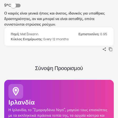
9°C
Ο καιρός είναι γενικά ήπιος και άνετος, ιδανικός για υπαίθριες
δραστηριότητες, αν και μπορεί να είναι ασταθής, οπότε
συνιστώνται στρώσεις ρούχων.
Πηγή
:
Met Éireann
Εμπιστοσύνη
:
0.95
Κύκλος Ενημέρωσης
:
Every 12 months
Σύνοψη Προορισμού
Ιρλανδία
Η Ιρλανδία, το "Σμαραγδένιο Νησί", μαγεύει τους επισκέπτες
με τα εκπληκτικά πράσινα τοπία της, τα αρχαία κάστρα και