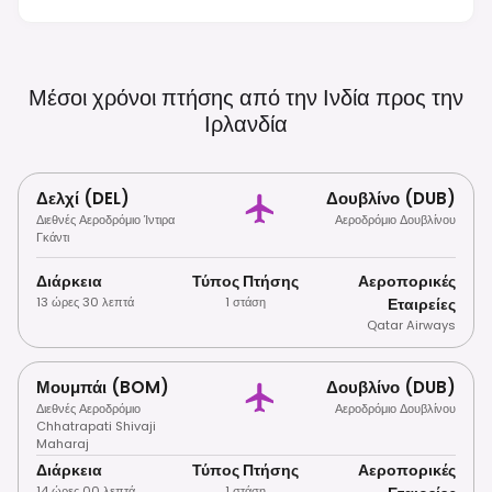
Απαλλάσσονται Από Βίζα Για Σύντομες Διαμονές.
Το ETIAS Θα Απαιτείται Για Υπηκόους Τρίτων
Χωρών Που Απαλλάσσονται Από Βίζα Από Το
2025. Η Κυκλοφορία Γίνεται Στα Αριστερά Και Η
Μέσοι χρόνοι πτήσης από την Ινδία προς την
Δημόσια Κατανάλωση Αλκοόλ Απαγορεύεται
Ιρλανδία
Γενικά.
Δελχί (DEL)
Δουβλίνο (DUB)
Διεθνές Αεροδρόμιο Ίντιρα
Αεροδρόμιο Δουβλίνου
Γκάντι
Διάρκεια
Τύπος Πτήσης
Αεροπορικές
13 ώρες 30 λεπτά
1 στάση
Εταιρείες
Qatar Airways
Μουμπάι (BOM)
Δουβλίνο (DUB)
Διεθνές Αεροδρόμιο
Αεροδρόμιο Δουβλίνου
Chhatrapati Shivaji
Maharaj
Διάρκεια
Τύπος Πτήσης
Αεροπορικές
14 ώρες 00 λεπτά
1 στάση