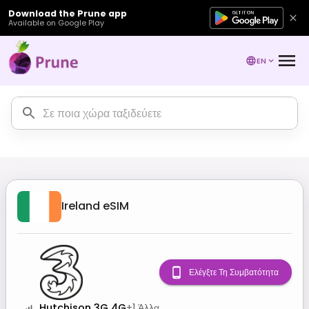
Download the Prune app
Available on Google Play
EN
Ireland
eSIM
Ελέγξτε Τη Συμβατότητα
Hutchison 3G 4G
+
1
Άλλα