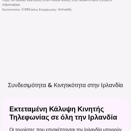
Πηγή
:
An Garda Síochána (Irish Police Force), Irish Government Citizen's
Information
Εμπιστοσύνη
:
0.98
Κύκλος Ενημέρωσης
:
Annually
Συνδεσιμότητα & Κινητικότητα στην
Ιρλανδία
Εκτεταμένη Κάλυψη Κινητής
Τηλεφωνίας σε όλη την Ιρλανδία
Οι τουρίστες που επισκέπτονται την Ιρλανδία μπορούν