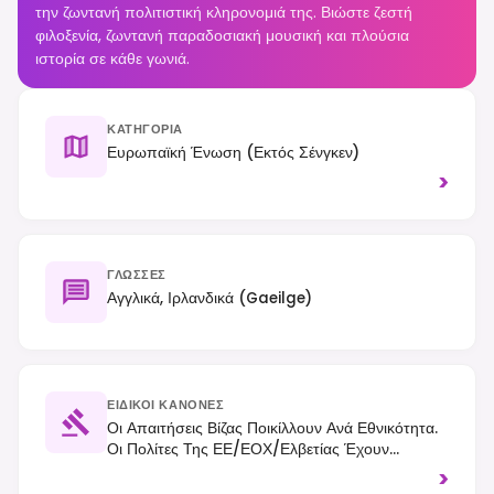
την ζωντανή πολιτιστική κληρονομιά της. Βιώστε ζεστή
φιλοξενία, ζωντανή παραδοσιακή μουσική και πλούσια
ιστορία σε κάθε γωνιά.
ΚΑΤΗΓΟΡΊΑ
Ευρωπαϊκή Ένωση (εκτός Σένγκεν)
>
ΓΛΏΣΣΕΣ
Αγγλικά, Ιρλανδικά (Gaeilge)
ΕΙΔΙΚΟΊ ΚΑΝΌΝΕΣ
Οι Απαιτήσεις Βίζας Ποικίλλουν Ανά Εθνικότητα.
Οι Πολίτες Της ΕΕ/ΕΟΧ/Ελβετίας Έχουν
Ελεύθερη Κυκλοφορία, Ενώ Πολλοί Άλλοι
>
Υπήκοοι (π.χ., ΗΠΑ, Καναδάς, Αυστραλία)