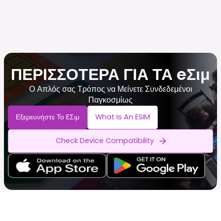
ΠΕΡΙΣΣΟΤΕΡΑ ΓΙΑ ΤΑ eΣιμ
Ο Απλός σας Τρόπος να Μείνετε Συνδεδεμένοι
Παγκοσμίως
Εξερευνήστε Το EΣιμ
What Is An ESIM
Check Device Compatibility