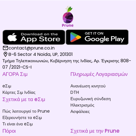
contact@prune.co.in
B-6 Sector 4 Noida, UP, 201301
Τμήμα Τηλεπικοινωνιών, Κυβέρνηση της Ινδίας, Αρ. Έγκρισης 808-
07 /2021-CS-I
ΑΓΟΡΑ Σιμ
Πληρωμές Λογαριασμών
eΣιμ
Ανανέωση κινητού
Κάρτες Σιμ Ινδίας
DTH
Σχετικά με τα eΣιμ
Ευρυζωνική σύνδεση
Ηλεκτρισμός
Πώς λειτουργεί το Prune
Ασφάλειες
Εξερευνήστε τα eΣιμ
Τι είναι ένα eΣιμ
Πόροι
Σχετικά με την Prune