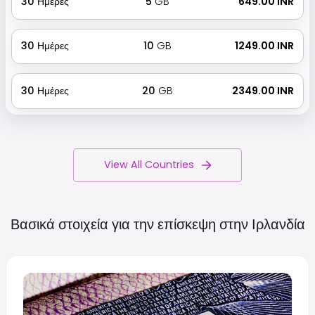
30
Ημέρες
5
GB
₹ 649.00 INR
30
Ημέρες
10
GB
₹ 1249.00 INR
30
Ημέρες
20
GB
₹ 2349.00 INR
View All Countries
Βασικά στοιχεία για την επίσκεψη στην
Ιρλανδία