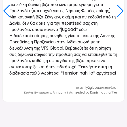
μια ειδική δανική βίζα που είναι ρητά έγκυρη για τη
Γροιλανδία (και συχνά για τις Νήσους Φερόες επίσης).
Μια κανονική βίζα Σένγκεν, ακόμη και αν εκδοθεί από τη
Δανία, δεν θα αρκεί για την περιπέτειά σας στη
Γροιλανδία, οπότε κανένα *jugaad* εδώ.
Η διαδικασία αίτησης συνήθως γίνεται μέσω της Δανικής
Πρεσβείας ή Προξενείου στην Ινδία, συχνά με τη
διευκόλυνση της VFS Global. Βεβαιωθείτε ότι η αίτησή
σας δηλώνει σαφώς την πρόθεσή σας να επισκεφθείτε τη
Γροιλανδία, καθώς η σφραγίδα της βίζας πρέπει να
αντικατοπτρίζει αυτή την ειδική ισχύ. Ξεκινήστε αυτή τη
διαδικασία πολύ νωρίτερα, *tension nahi lo* αργότερα!
Πηγή
:
fly2globe
Εμπιστοσύνη
:
1
Κύκλος Ενημέρωσης
:
Annually / As needed by Danish authorities