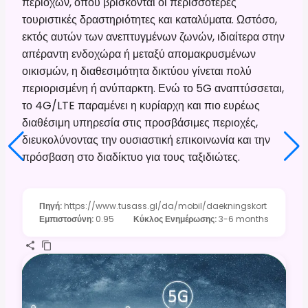
περιοχών, όπου βρίσκονται οι περισσότερες
τουριστικές δραστηριότητες και καταλύματα. Ωστόσο,
εκτός αυτών των ανεπτυγμένων ζωνών, ιδιαίτερα στην
απέραντη ενδοχώρα ή μεταξύ απομακρυσμένων
οικισμών, η διαθεσιμότητα δικτύου γίνεται πολύ
περιορισμένη ή ανύπαρκτη. Ενώ το 5G αναπτύσσεται,
το 4G/LTE παραμένει η κυρίαρχη και πιο ευρέως
διαθέσιμη υπηρεσία στις προσβάσιμες περιοχές,
διευκολύνοντας την ουσιαστική επικοινωνία και την
πρόσβαση στο διαδίκτυο για τους ταξιδιώτες.
Πηγή
:
https://www.tusass.gl/da/mobil/daekningskort
Εμπιστοσύνη
:
0.95
Κύκλος Ενημέρωσης
:
3-6 months