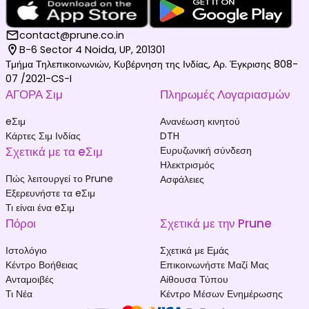
contact@prune.co.in
B-6 Sector 4 Noida, UP, 201301
Τμήμα Τηλεπικοινωνιών, Κυβέρνηση της Ινδίας, Αρ. Έγκρισης 808-
07 /2021-CS-I
ΑΓΟΡΑ Σιμ
Πληρωμές Λογαριασμών
eΣιμ
Ανανέωση κινητού
Κάρτες Σιμ Ινδίας
DTH
Σχετικά με τα eΣιμ
Ευρυζωνική σύνδεση
Ηλεκτρισμός
Πώς λειτουργεί το Prune
Ασφάλειες
Εξερευνήστε τα eΣιμ
Τι είναι ένα eΣιμ
Πόροι
Σχετικά με την Prune
Ιστολόγιο
Σχετικά με Εμάς
Κέντρο Βοήθειας
Επικοινωνήστε Μαζί Μας
Ανταμοιβές
Αίθουσα Τύπου
Τι Νέα
Κέντρο Μέσων Ενημέρωσης