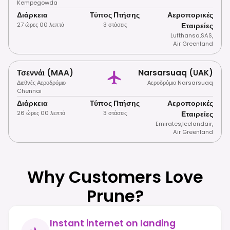
Kempegowda
Διάρκεια
Τύπος Πτήσης
Αεροπορικές
27 ώρες 00 λεπτά
3 στάσεις
Εταιρείες
Lufthansa
,
SAS
,
Air Greenland
Τσεννάι (MAA)
Narsarsuaq (UAK)
Διεθνές Αεροδρόμιο
Αεροδρόμιο Narsarsuaq
Chennai
Διάρκεια
Τύπος Πτήσης
Αεροπορικές
26 ώρες 00 λεπτά
3 στάσεις
Εταιρείες
Emirates
,
Icelandair
,
Air Greenland
Why Customers Love
Prune?
Instant internet on landing