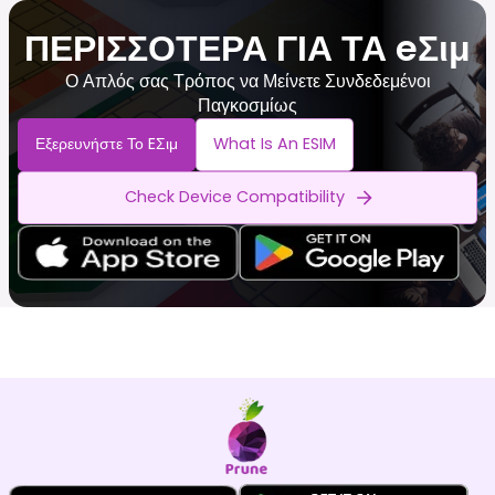
ΠΕΡΙΣΣΟΤΕΡΑ ΓΙΑ ΤΑ eΣιμ
Ο Απλός σας Τρόπος να Μείνετε Συνδεδεμένοι
Παγκοσμίως
Εξερευνήστε Το EΣιμ
What Is An ESIM
Check Device Compatibility