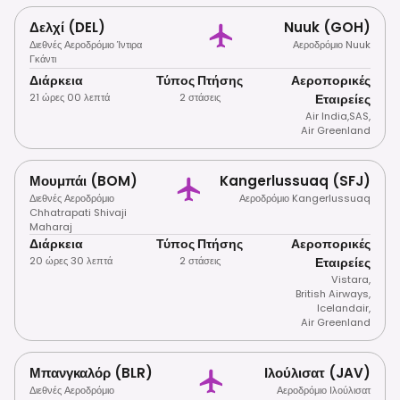
Δελχί (DEL)
Nuuk (GOH)
Διεθνές Αεροδρόμιο Ίντιρα
Αεροδρόμιο Nuuk
Γκάντι
Διάρκεια
Τύπος Πτήσης
Αεροπορικές
21 ώρες 00 λεπτά
2 στάσεις
Εταιρείες
Air India
,
SAS
,
Air Greenland
Μουμπάι (BOM)
Kangerlussuaq (SFJ)
Διεθνές Αεροδρόμιο
Αεροδρόμιο Kangerlussuaq
Chhatrapati Shivaji
Maharaj
Διάρκεια
Τύπος Πτήσης
Αεροπορικές
20 ώρες 30 λεπτά
2 στάσεις
Εταιρείες
Vistara
,
British Airways
,
Icelandair
,
Air Greenland
Μπανγκαλόρ (BLR)
Ιλούλισατ (JAV)
Διεθνές Αεροδρόμιο
Αεροδρόμιο Ιλούλισατ