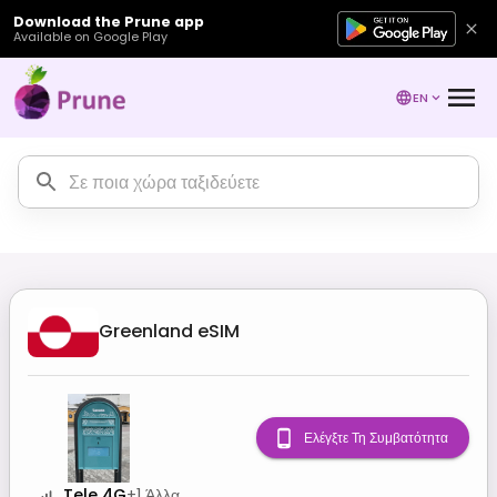
Download the Prune app
Available on Google Play
EN
Greenland
eSIM
Ελέγξτε Τη Συμβατότητα
Tele 4G
+
1
Άλλα