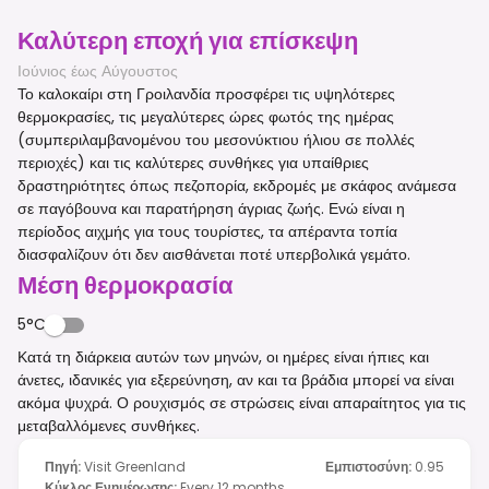
Καλύτερη εποχή για επίσκεψη
Ιούνιος έως Αύγουστος
Το καλοκαίρι στη Γροιλανδία προσφέρει τις υψηλότερες
θερμοκρασίες, τις μεγαλύτερες ώρες φωτός της ημέρας
(συμπεριλαμβανομένου του μεσονύκτιου ήλιου σε πολλές
περιοχές) και τις καλύτερες συνθήκες για υπαίθριες
δραστηριότητες όπως πεζοπορία, εκδρομές με σκάφος ανάμεσα
σε παγόβουνα και παρατήρηση άγριας ζωής. Ενώ είναι η
περίοδος αιχμής για τους τουρίστες, τα απέραντα τοπία
διασφαλίζουν ότι δεν αισθάνεται ποτέ υπερβολικά γεμάτο.
Μέση θερμοκρασία
5°C
Κατά τη διάρκεια αυτών των μηνών, οι ημέρες είναι ήπιες και
άνετες, ιδανικές για εξερεύνηση, αν και τα βράδια μπορεί να είναι
ακόμα ψυχρά. Ο ρουχισμός σε στρώσεις είναι απαραίτητος για τις
μεταβαλλόμενες συνθήκες.
Πηγή
:
Visit Greenland
Εμπιστοσύνη
:
0.95
Κύκλος Ενημέρωσης
:
Every 12 months