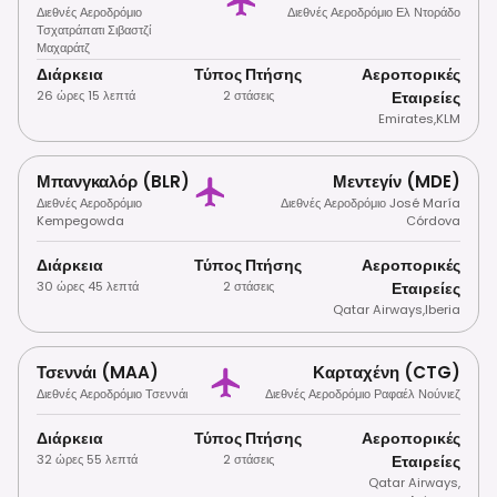
Διεθνές Αεροδρόμιο
Διεθνές Αεροδρόμιο Ελ Ντοράδο
Τσχατράπατι Σιβαστζί
Μαχαράτζ
Διάρκεια
Τύπος Πτήσης
Αεροπορικές
26 ώρες 15 λεπτά
2 στάσεις
Εταιρείες
Emirates
,
KLM
Μπανγκαλόρ (BLR)
Μεντεγίν (MDE)
Διεθνές Αεροδρόμιο
Διεθνές Αεροδρόμιο José María
Kempegowda
Córdova
Διάρκεια
Τύπος Πτήσης
Αεροπορικές
30 ώρες 45 λεπτά
2 στάσεις
Εταιρείες
Qatar Airways
,
Iberia
Τσεννάι (MAA)
Καρταχένη (CTG)
Διεθνές Αεροδρόμιο Τσεννάι
Διεθνές Αεροδρόμιο Ραφαέλ Νούνιεζ
Διάρκεια
Τύπος Πτήσης
Αεροπορικές
32 ώρες 55 λεπτά
2 στάσεις
Εταιρείες
Qatar Airways
,