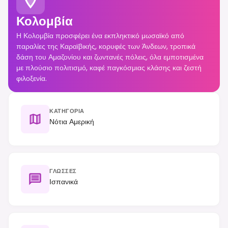
Κολομβία
Η Κολομβία προσφέρει ένα εκπληκτικό μωσαϊκό από
παραλίες της Καραϊβικής, κορυφές των Άνδεων, τροπικά
δάση του Αμαζονίου και ζωντανές πόλεις, όλα εμποτισμένα
με πλούσιο πολιτισμό, καφέ παγκόσμιας κλάσης και ζεστή
φιλοξενία.
ΚΑΤΗΓΟΡΊΑ
Νότια Αμερική
ΓΛΏΣΣΕΣ
Ισπανικά