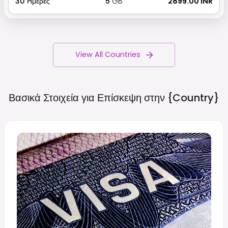
30
Ημέρες
5
GB
₹ 2899.00 INR
View All Countries
Βασικά Στοιχεία για Επίσκεψη στην
{country}