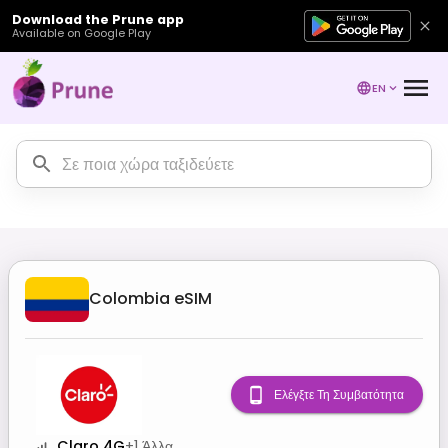
Download the Prune app
Available on Google Play
EN
Colombia
eSIM
Ελέγξτε Τη Συμβατότητα
Claro 4G
+
1
Άλλα