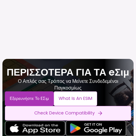
ΠΕΡΙΣΣΟΤΕΡΑ ΓΙΑ ΤΑ eΣιμ
Ο Απλός σας Τρόπος να Μείνετε Συνδεδεμένοι
Παγκοσμίως
Εξερευνήστε Το EΣιμ
What Is An ESIM
Check Device Compatibility