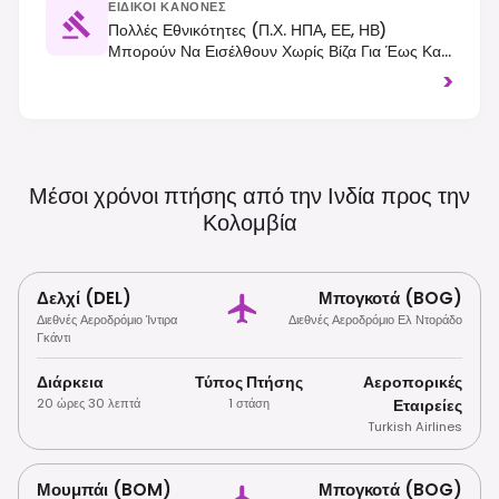
ΕΙΔΙΚΟΊ ΚΑΝΌΝΕΣ
Πολλές Εθνικότητες (π.χ. ΗΠΑ, ΕΕ, ΗΒ)
Μπορούν Να Εισέλθουν Χωρίς Βίζα Για Έως Και
90 Ημέρες· Άλλες Μπορεί Να Χρειαστούν Βίζα.
>
Ισχύει Η Κυκλοφορία Στα Δεξιά. Ελέγχετε Πάντα
Τις Τρέχουσες Απαιτήσεις Εισόδου Πριν Από Το
Ταξίδι.
Μέσοι χρόνοι πτήσης από την Ινδία προς την
Κολομβία
Δελχί (DEL)
Μπογκοτά (BOG)
Διεθνές Αεροδρόμιο Ίντιρα
Διεθνές Αεροδρόμιο Ελ Ντοράδο
Γκάντι
Διάρκεια
Τύπος Πτήσης
Αεροπορικές
20 ώρες 30 λεπτά
1 στάση
Εταιρείες
Turkish Airlines
Μουμπάι (BOM)
Μπογκοτά (BOG)