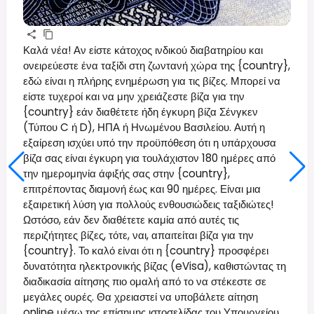
Καλά νέα! Αν είστε κάτοχος ινδικού διαβατηρίου και
ονειρεύεστε ένα ταξίδι στη ζωντανή χώρα της {country},
εδώ είναι η πλήρης ενημέρωση για τις βίζες. Μπορεί να
είστε τυχεροί και να μην χρειάζεστε βίζα για την
{country} εάν διαθέτετε ήδη έγκυρη βίζα Σένγκεν
(Τύπου C ή D), ΗΠΑ ή Ηνωμένου Βασιλείου. Αυτή η
εξαίρεση ισχύει υπό την προϋπόθεση ότι η υπάρχουσα
βίζα σας είναι έγκυρη για τουλάχιστον 180 ημέρες από
την ημερομηνία άφιξής σας στην {country},
επιτρέποντας διαμονή έως και 90 ημέρες. Είναι μια
εξαιρετική λύση για πολλούς ενθουσιώδεις ταξιδιώτες!
Ωστόσο, εάν δεν διαθέτετε καμία από αυτές τις
περιζήτητες βίζες, τότε, ναι, απαιτείται βίζα για την
{country}. Το καλό είναι ότι η {country} προσφέρει
δυνατότητα ηλεκτρονικής βίζας (eVisa), καθιστώντας τη
διαδικασία αίτησης πιο ομαλή από το να στέκεστε σε
μεγάλες ουρές. Θα χρειαστεί να υποβάλετε αίτηση
online μέσω της επίσημης ιστοσελίδας του Υπουργείου