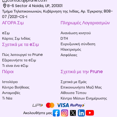
contact@prune.co.in
B-6 Sector 4 Noida, UP, 201301
Τμήμα Τηλεπικοινωνιών, Κυβέρνηση της Ινδίας, Αρ. Έγκρισης 808-
07 /2021-CS-I
ΑΓΟΡΑ Σιμ
Πληρωμές Λογαριασμών
eΣιμ
Ανανέωση κινητού
Κάρτες Σιμ Ινδίας
DTH
Σχετικά με τα eΣιμ
Ευρυζωνική σύνδεση
Ηλεκτρισμός
Πώς λειτουργεί το Prune
Ασφάλειες
Εξερευνήστε τα eΣιμ
Τι είναι ένα eΣιμ
Πόροι
Σχετικά με την Prune
Ιστολόγιο
Σχετικά με Εμάς
Κέντρο Βοήθειας
Επικοινωνήστε Μαζί Μας
Ανταμοιβές
Αίθουσα Τύπου
Τι Νέα
Κέντρο Μέσων Ενημέρωσης
Ακολουθήστε μας