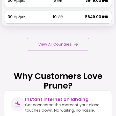
30
Ημέρες
5
GB
₹ 3649.00 INR
30
Ημέρες
10
GB
₹ 5849.00 INR
View All Countries
Why Customers Love
Prune?
Instant internet on landing
Get connected the moment your plane
touches down. No waiting, no hassle.