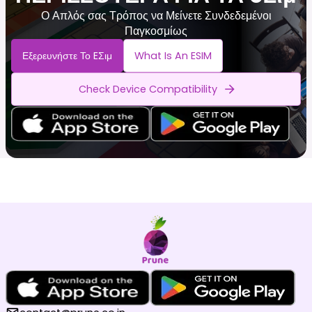
Ο Απλός σας Τρόπος να Μείνετε Συνδεδεμένοι
Παγκοσμίως
Εξερευνήστε Το EΣιμ
What Is An ESIM
Check Device Compatibility