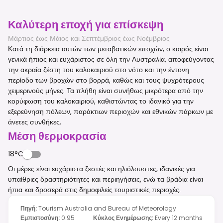
Καλύτερη εποχή για επίσκεψη
Μάρτιος έως Μάιος και Σεπτέμβριος έως Νοέμβριος
Κατά τη διάρκεια αυτών των μεταβατικών εποχών, ο καιρός είναι
γενικά ήπιος και ευχάριστος σε όλη την Αυστραλία, αποφεύγοντας
την ακραία ζέστη του καλοκαιριού στο νότο και την έντονη
περίοδο των βροχών στο βορρά, καθώς και τους ψυχρότερους
χειμερινούς μήνες. Τα πλήθη είναι συνήθως μικρότερα από την
κορύφωση του καλοκαιριού, καθιστώντας το ιδανικό για την
εξερεύνηση πόλεων, παράκτιων περιοχών και εθνικών πάρκων με
άνετες συνθήκες.
Μέση θερμοκρασία
18°C
Οι μέρες είναι ευχάριστα ζεστές και ηλιόλουστες, ιδανικές για
υπαίθριες δραστηριότητες και περιηγήσεις, ενώ τα βράδια είναι
ήπια και δροσερά στις δημοφιλείς τουριστικές περιοχές.
Πηγή
:
Tourism Australia and Bureau of Meteorology
Εμπιστοσύνη
:
0.95
Κύκλος Ενημέρωσης
:
Every 12 months