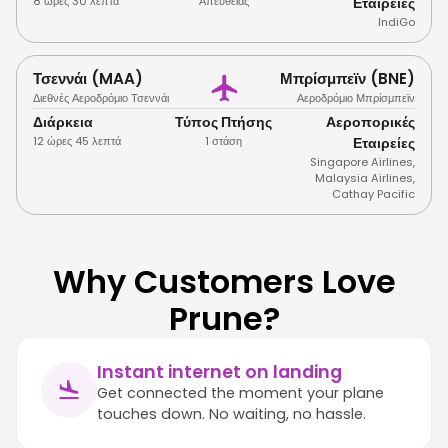
8 ώρες 30 λεπτά
Απευθείας
Εταιρείες
IndiGo
Τσεννάι (MAA)
Μπρίσμπεϊν (BNE)
Διεθνές Αεροδρόμιο Τσεννάι
Αεροδρόμιο Μπρίσμπεϊν
Διάρκεια
Τύπος Πτήσης
Αεροπορικές
12 ώρες 45 λεπτά
1 στάση
Εταιρείες
Singapore Airlines
,
Malaysia Airlines
,
Cathay Pacific
Why Customers Love
Prune?
Instant internet on landing
Get connected the moment your plane
touches down. No waiting, no hassle.