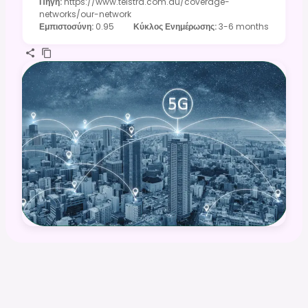
Πηγή
:
https://www.telstra.com.au/coverage-
networks/our-network
Εμπιστοσύνη
:
0.95
Κύκλος Ενημέρωσης
:
3-6 months