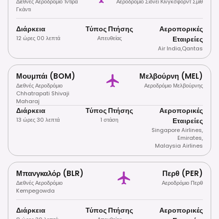
Διεθνές Αεροδρόμιο Ίντιρα
Αεροδρόμιο Σίδνεϊ Κίνγκσφορντ Σμιθ
Γκάντι
Διάρκεια
Τύπος Πτήσης
Αεροπορικές
12 ώρες 00 λεπτά
Απευθείας
Εταιρείες
Air India
,
Qantas
Μουμπάι (BOM)
Μελβούρνη (MEL)
Διεθνές Αεροδρόμιο
Αεροδρόμιο Μελβούρνης
Chhatrapati Shivaji
Maharaj
Διάρκεια
Τύπος Πτήσης
Αεροπορικές
13 ώρες 30 λεπτά
1 στάση
Εταιρείες
Singapore Airlines
,
Emirates
,
Malaysia Airlines
Μπανγκαλόρ (BLR)
Περθ (PER)
Διεθνές Αεροδρόμιο
Αεροδρόμιο Περθ
Kempegowda
Διάρκεια
Τύπος Πτήσης
Αεροπορικές