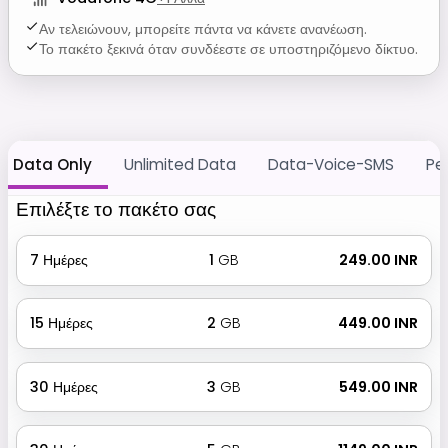
Αν τελειώνουν, μπορείτε πάντα να κάνετε ανανέωση.
Το πακέτο ξεκινά όταν συνδέεστε σε υποστηριζόμενο δίκτυο.
Data Only
Unlimited Data
Data-Voice-SMS
Pe
Επιλέξτε το πακέτο σας
7
Ημέρες
1
GB
₹ 249.00 INR
15
Ημέρες
2
GB
₹ 449.00 INR
30
Ημέρες
3
GB
₹ 549.00 INR