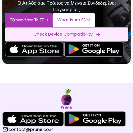
Ο Απλός σας Τρόπος να Μείνετε Συνδεδεμένοι
Παγκοσμίως
Εξερευνήστε Το EΣιμ
What Is An ESIM
Check Device Compatibility
contact@prune.co.in