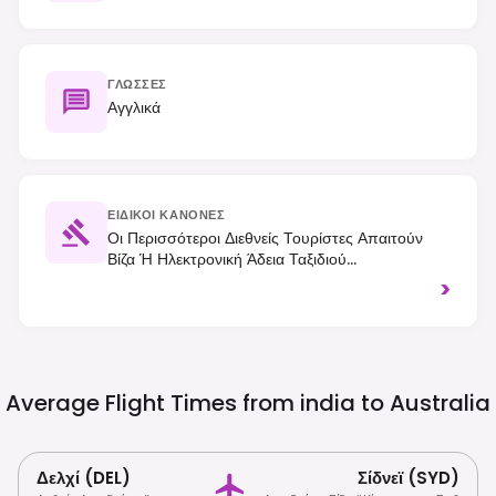
ΓΛΏΣΣΕΣ
Αγγλικά
ΕΙΔΙΚΟΊ ΚΑΝΌΝΕΣ
Οι Περισσότεροι Διεθνείς Τουρίστες Απαιτούν
Βίζα Ή Ηλεκτρονική Άδεια Ταξιδιού
(ETA/eVisitor) Πριν Από Την Άφιξη. Η Οδήγηση
>
Γίνεται Στα Αριστερά Και Αυστηροί Νόμοι
Βιοασφάλειας Απαγορεύουν Πολλά Εισαγόμενα
Τρόφιμα, Φυτικά Και Ζωικά Προϊόντα.
Average Flight Times from india to
Australia
Δελχί (DEL)
Σίδνεϊ (SYD)