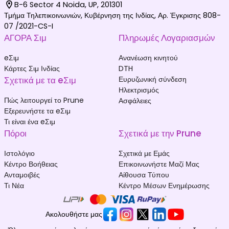
B-6 Sector 4 Noida, UP, 201301
Τμήμα Τηλεπικοινωνιών, Κυβέρνηση της Ινδίας, Αρ. Έγκρισης 808-
07 /2021-CS-I
ΑΓΟΡΑ Σιμ
Πληρωμές Λογαριασμών
eΣιμ
Ανανέωση κινητού
Κάρτες Σιμ Ινδίας
DTH
Σχετικά με τα eΣιμ
Ευρυζωνική σύνδεση
Ηλεκτρισμός
Πώς λειτουργεί το Prune
Ασφάλειες
Εξερευνήστε τα eΣιμ
Τι είναι ένα eΣιμ
Πόροι
Σχετικά με την Prune
Ιστολόγιο
Σχετικά με Εμάς
Κέντρο Βοήθειας
Επικοινωνήστε Μαζί Μας
Ανταμοιβές
Αίθουσα Τύπου
Τι Νέα
Κέντρο Μέσων Ενημέρωσης
Ακολουθήστε μας