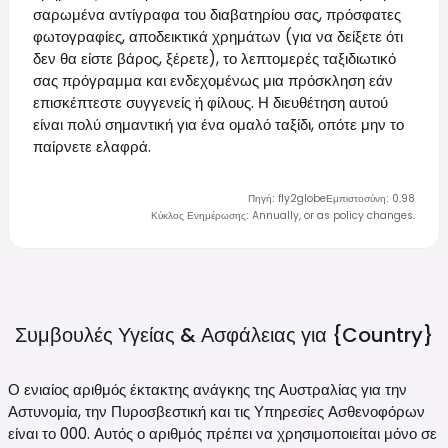
σαρωμένα αντίγραφα του διαβατηρίου σας, πρόσφατες
φωτογραφίες, αποδεικτικά χρημάτων (για να δείξετε ότι
δεν θα είστε βάρος, ξέρετε), το λεπτομερές ταξιδιωτικό
σας πρόγραμμα και ενδεχομένως μια πρόσκληση εάν
επισκέπτεστε συγγενείς ή φίλους. Η διευθέτηση αυτού
είναι πολύ σημαντική για ένα ομαλό ταξίδι, οπότε μην το
παίρνετε ελαφρά.
Πηγή
:
fly2globe
Εμπιστοσύνη
:
0.98
Κύκλος Ενημέρωσης
:
Annually, or as policy changes.
Συμβουλές Υγείας & Ασφάλειας για
{country}
Ο ενιαίος αριθμός έκτακτης ανάγκης της Αυστραλίας για την
Αστυνομία, την Πυροσβεστική και τις Υπηρεσίες Ασθενοφόρων
είναι το 000. Αυτός ο αριθμός πρέπει να χρησιμοποιείται μόνο σε