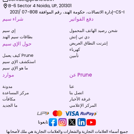
B-6 Sector 4 Noida, UP, 201301
إدارة الاتصالات، حكومة الهند، رقم الموافقة 808-07 /2021-CS-I
دفع الفواتير
شراء سيم
شحن رصيد الهاتف المحمول
إي سيم
دي تي إتش
بطاقات سيم الهند
إنترنت النطاق العريض
حول الإي سيم
كهرباء
كيف يعمل Prune
تأمين
استكشف الإي سيم
ما هو الإي سيم
عن Prune
موارد
عنا
مدونة
اتصل بنا
مركز المساعدة
غرفة الأخبار
مكافآت
المركز الإعلامي
ما الجديد
تابعونا
جميع أسماء العلامات التجارية والشعارات والعلامات التجارية هي ملك لأصحابها