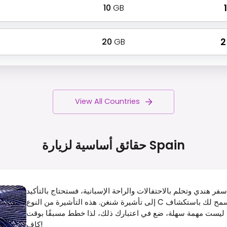
10
GB
₹
20
GB
₹ 
View All Countries
Spain
حقائق أساسية لزيارة
فر هندي وتحلم بالاحتفالات والراحة الإسبانية، فستحتاج بالتأكيد
إلى تأشيرة شنغن. هذه التأشيرة من النوع C هي تذكرتك الذهبية للسياحة، وتسمح لك باستكشاف Spain ودول شنغن
ل إلى 90 يومًا خلال فترة 180 يومًا. إنها ليست مهمة سهلة، ضع في اعتبارك ذلك، لذا خطط مسبقًا بوقت
كافٍ!