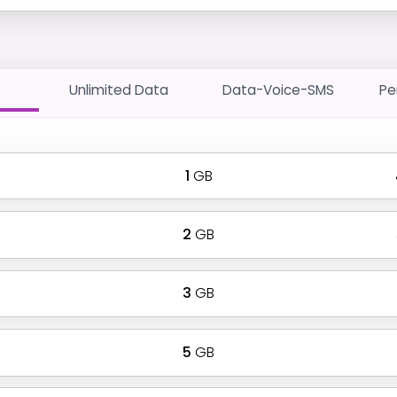
Unlimited Data
Data-Voice-SMS
Pe
1
GB
2
GB
3
GB
5
GB