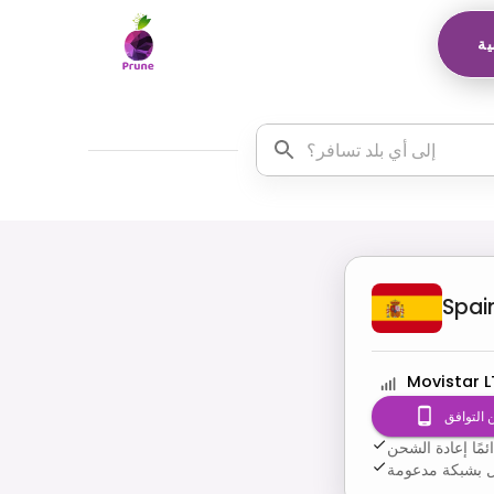
ية
Spai
Movistar L
 التوافق
مًا إعادة الشحن
صال بشبكة مدعومة