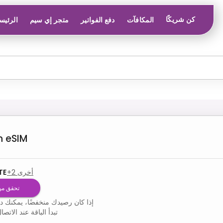
كن شريكًا
المكافآت
دفع الفواتير
متجر إي سيم
الرئيس
n
eSIM
أخرى
2
+
TE
تحقق من
إذا كان رصيدك منخفضًا، يمكنك دائ
تبدأ الباقة عند الات