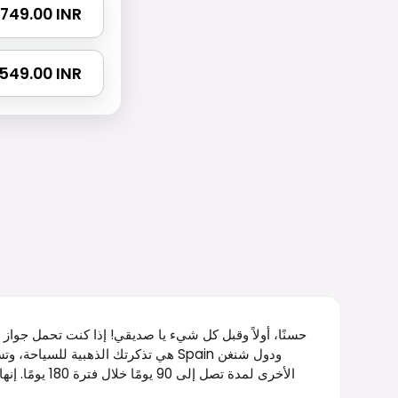
 1749.00 INR
2549.00 INR
حسنًا، أولاً وقبل كل شيء يا صديقي! إذا كنت تحمل جواز س
الأخرى لمدة تص