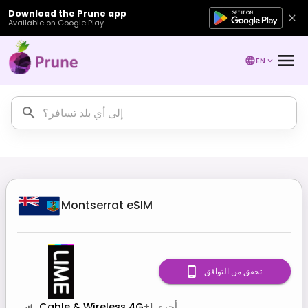
Download the Prune app
Available on Google Play
EN
Montserrat
eSIM
تحقق من التوافق
أخرى
1
+
Cable & Wireless 4G