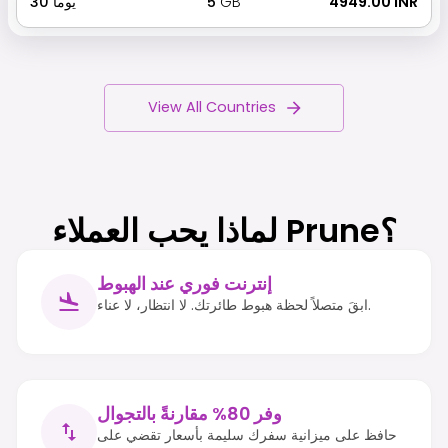
₹ 4949.00 INR
GB
5
يوما
30
View All Countries
لماذا يحب العملاء Prune؟
إنترنت فوري عند الهبوط
ابقَ متصلاً لحظة هبوط طائرتك. لا انتظار، لا عناء.
وفر 80% مقارنةً بالتجوال
حافظ على ميزانية سفرك سليمة بأسعار تقضي على