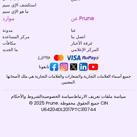
استكشف الإي سيم
ما هو الإي سيم
عن Prune
موارد
عنا
مدونة
اتصل بنا
مركز المساعدة
غرفة الأخبار
مكافآت
المركز الإعلامي
ما الجديد
تابعونا
جميع أسماء العلامات التجارية والشعارات والعلامات التجارية هي ملك لأصحابها
المعنيين.
سياسة ملفات تعريف الارتباط
سياسة الخصوصية
الشروط والأحكام
© 2025 Prune. جميع الحقوق محفوظة CIN
U64204DL2017PTC310744