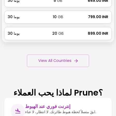
₹ 649.00 INR
GB
5
يوما
30
₹ 799.00 INR
GB
10
يوما
30
₹ 899.00 INR
GB
20
يوما
30
View All Countries
لماذا يحب العملاء Prune؟
إنترنت فوري عند الهبوط
ابقَ متصلاً لحظة هبوط طائرتك. لا انتظار، لا عناء.