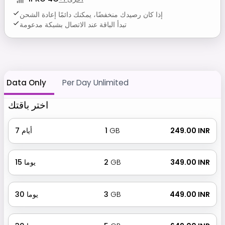
إذا كان رصيدك منخفضًا، يمكنك دائمًا إعادة الشحن
تبدأ الباقة عند الاتصال بشبكة مدعومة
Data Only
Per Day Unlimited
اختر باقتك
₹ 249.00 INR
GB
1
أيام
7
₹ 349.00 INR
GB
2
يوما
15
₹ 449.00 INR
GB
3
يوما
30