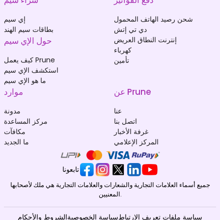
شحن رصيد الهاتف المحمول
إي سيم
دي تي إتش
بطاقات سيم الهند
إنترنت النطاق العريض
حول الإي سيم
كهرباء
كيف يعمل Prune
تأمين
استكشف الإي سيم
ما هو الإي سيم
عن Prune
موارد
عنا
مدونة
اتصل بنا
مركز المساعدة
غرفة الأخبار
مكافآت
المركز الإعلامي
ما الجديد
تابعونا
جميع أسماء العلامات التجارية والشعارات والعلامات التجارية هي ملك لأصحابها
المعنيين.
سياسة ملفات تعريف الارتباط
سياسة الخصوصية
الشروط والأحكام