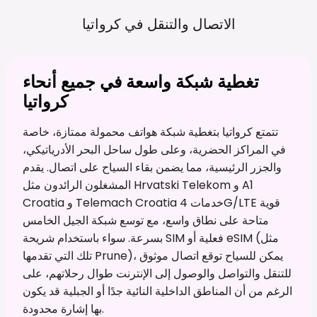
الاتصال والتنقل في
كرواتيا
تغطية شبكة واسعة في جميع أنحاء
كرواتيا
تتمتع كرواتيا بتغطية شبكة هواتف محمولة ممتازة، خاصة
في المراكز الحضرية، وعلى طول ساحل البحر الأدرياتيكي،
والجزر الرئيسية، مما يضمن بقاء السياح على اتصال. يقدم
المشغلون الرائدون مثل Hrvatski Telekom و A1
Croatia و Telemach Croatia خدمات 4G/LTE قوية
متاحة على نطاق واسع، مع توسع شبكة الجيل الخامس
بسرعة. سواء باستخدام شريحة SIM فعلية أو eSIM (مثل
تلك التي تقدمها Prune)، يمكن للسياح توقع اتصال موثوق
للتنقل والتواصل والوصول إلى الإنترنت طوال رحلاتهم، على
الرغم من أن المناطق الداخلية النائية جدًا أو الجبلية قد يكون
بها إشارة محدودة.