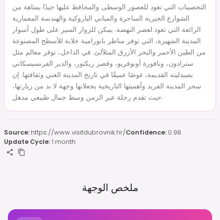
التحصينات التي تعود للعصور الوسطى والمحافظ عليها جيدًا بمتاهة من
الشوارع الجيرية الساحرة والمباني الباروكية والهندسة المعمارية
الرائعة التي تعود لعصر النهضة. يمكن للزوار السير على طول أسوار
المدينة الشهيرة، التي توفر مناظر بانورامية خلابة للأسطح المصنوعة
من الطين الأحمر والبحر الأزرق المتلألئ. في الداخل، توفر معالم مثل
سترادون، ونافورة أونوفريو، وقصر ريكتور، والدير الفرنسيسكاني
بصيدليته القديمة، غوصًا عميقًا في تاريخ المدينة الغني وثقافتها. إن
سحر المدينة الفريد وأهميتها التاريخية يجعلانها وجهة لا بد من زيارتها،
حيث تقدم رحلة عبر الزمن وسط جمال طبيعي مذهل.
Source:
https://www.visitdubrovnik.hr/
Confidence:
0.98
Update Cycle:
1 month
ملخص الوجهة