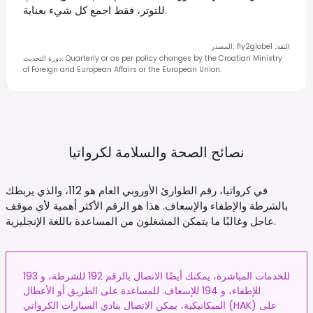
للتوتر، فقط اجمع كل شيء بعناية.
الثقة
:
1
fly2globe
:
المصدر
Quarterly or as per policy changes by the Croatian Ministry
:
دورة التحديث
of Foreign and European Affairs or the European Union.
نصائح الصحة والسلامة
لكرواتيا
في كرواتيا، رقم الطوارئ الأوروبي العام هو 112، والذي يربطك
بالشرطة والإطفاء والإسعاف. هذا هو الرقم الأكثر أهمية لأي موقف
عاجل وغالبًا ما يتمكن المشغلون من المساعدة باللغة الإنجليزية.
للخدمات المباشرة، يمكنك أيضًا الاتصال بالرقم 192 للشرطة، و 193
للإطفاء، و 194 للإسعاف. للمساعدة على الطريق أو الأعطال
الميكانيكية، يمكن الاتصال بنادي السيارات الكرواتي (HAK) على