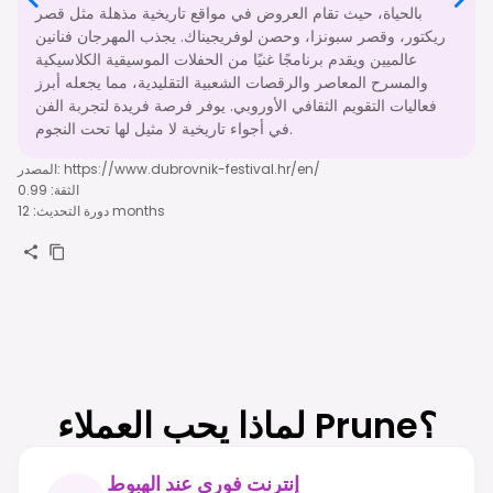
بالحياة، حيث تقام العروض في مواقع تاريخية مذهلة مثل قصر
ريكتور، وقصر سبونزا، وحصن لوفريجيناك. يجذب المهرجان فنانين
عالميين ويقدم برنامجًا غنيًا من الحفلات الموسيقية الكلاسيكية
والمسرح المعاصر والرقصات الشعبية التقليدية، مما يجعله أبرز
فعاليات التقويم الثقافي الأوروبي. يوفر فرصة فريدة لتجربة الفن
في أجواء تاريخية لا مثيل لها تحت النجوم.
https://www.dubrovnik-festival.hr/en/
:
المصدر
الثقة
:
0.99
12 months
دورة التحديث
:
لماذا يحب العملاء Prune؟
إنترنت فوري عند الهبوط