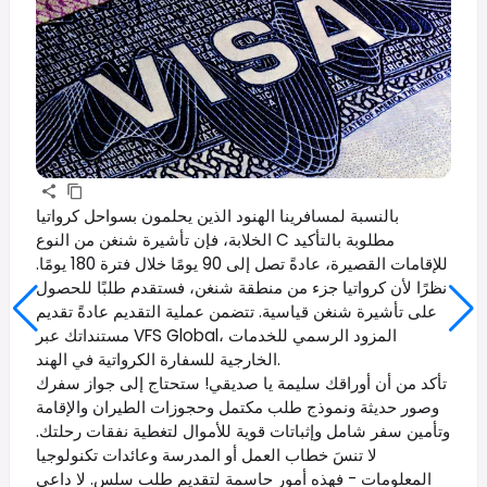
بالنسبة لمسافرينا الهنود الذين يحلمون بسواحل كرواتيا
الخلابة، فإن تأشيرة شنغن من النوع C مطلوبة بالتأكيد
للإقامات القصيرة، عادةً تصل إلى 90 يومًا خلال فترة 180 يومًا.
نظرًا لأن كرواتيا جزء من منطقة شنغن، فستقدم طلبًا للحصول
على تأشيرة شنغن قياسية. تتضمن عملية التقديم عادةً تقديم
مستنداتك عبر VFS Global، المزود الرسمي للخدمات
الخارجية للسفارة الكرواتية في الهند.
تأكد من أن أوراقك سليمة يا صديقي! ستحتاج إلى جواز سفرك
وصور حديثة ونموذج طلب مكتمل وحجوزات الطيران والإقامة
وتأمين سفر شامل وإثباتات قوية للأموال لتغطية نفقات رحلتك.
لا تنسَ خطاب العمل أو المدرسة وعائدات تكنولوجيا
المعلومات - فهذه أمور حاسمة لتقديم طلب سلس. لا داعي