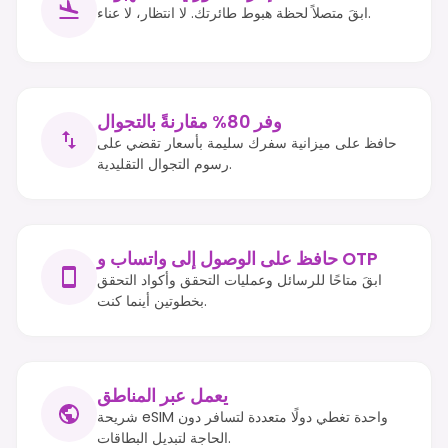
ابقَ متصلاً لحظة هبوط طائرتك. لا انتظار، لا عناء.
وفر 80% مقارنةً بالتجوال
حافظ على ميزانية سفرك سليمة بأسعار تقضي على
رسوم التجوال التقليدية.
حافظ على الوصول إلى واتساب و OTP
ابقَ متاحًا للرسائل وعمليات التحقق وأكواد التحقق
بخطوتين أينما كنت.
يعمل عبر المناطق
شريحة eSIM واحدة تغطي دولًا متعددة لتسافر دون
الحاجة لتبديل البطاقات.