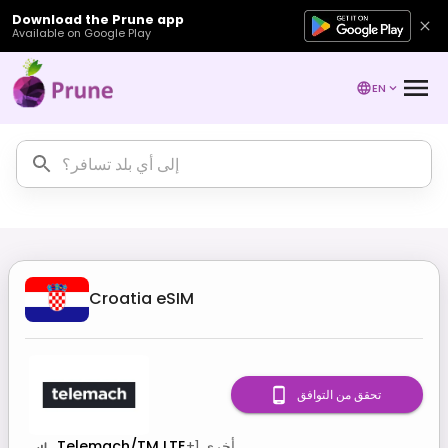
Download the Prune app
Available on Google Play
EN
Croatia
eSIM
تحقق من التوافق
أخرى
1
+
Telemach/TM LTE