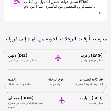
تنطبق قواعد شنغن للدخول، وسيُطلب ETIAS
للمسافرين المعفيين من التأشيرة اعتبارًا من عام
2025. تسير حركة المرور على الجانب الأيمن، ومن
>
المهم احترام العادات المحلية.
متوسط ​​أوقات الرحلات الجوية من الهند إلى
كرواتيا
زغرب (ZAG)
دلهي (DEL)
مطار فرانجو توفمان
مطار أنديرا غاندي الدولي
شركات الطيران
نوع الرحلة
المدة
الخطوط الجوية القطرية
توقف واحد
13 ساعة و 30 دقيقة
سبليت (SPU)
مومباي (BOM)
مطار سبليت
مطار تشاتراباتي شيفاجي مهراج
الدولي