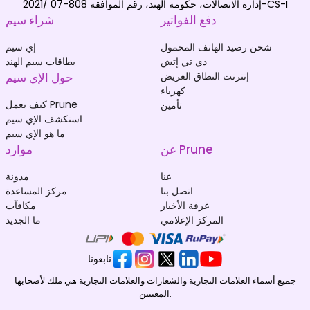
إدارة الاتصالات، حكومة الهند، رقم الموافقة 808-07 /2021-CS-I
دفع الفواتير
شراء سيم
شحن رصيد الهاتف المحمول
إي سيم
دي تي إتش
بطاقات سيم الهند
إنترنت النطاق العريض
حول الإي سيم
كهرباء
كيف يعمل Prune
تأمين
استكشف الإي سيم
ما هو الإي سيم
عن Prune
موارد
عنا
مدونة
اتصل بنا
مركز المساعدة
غرفة الأخبار
مكافآت
المركز الإعلامي
ما الجديد
تابعونا
جميع أسماء العلامات التجارية والشعارات والعلامات التجارية هي ملك لأصحابها
المعنيين.