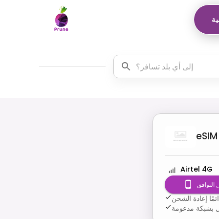
ية
eSIM
Airtel 4G
 التوافق
مًا إعادة الشحن
صال بشبكة مدعومة