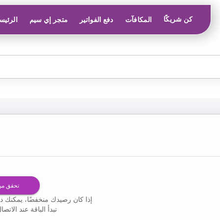
كن شريكًا
المكافآت
دفع الفواتير
متجر إي سيم
الرئيس
تحقق من
إذا كان رصيدك منخفضًا، يمكنك دائ
تبدأ الباقة عند الات