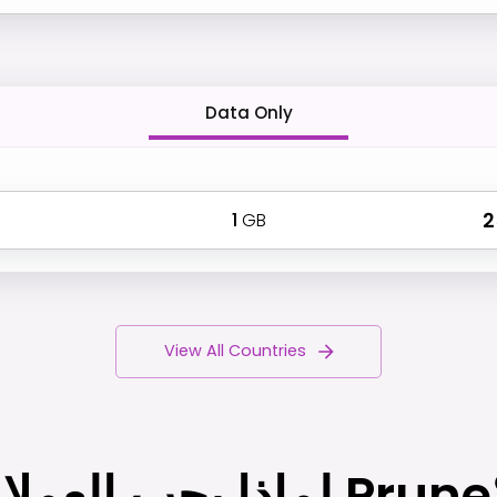
Data Only
1
GB
₹ 
View All Countries
Prun؟