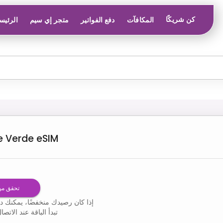
كن شريكًا
المكافآت
دفع الفواتير
متجر إي سيم
الرئيس
 Verde
eSIM
تحقق من
إذا كان رصيدك منخفضًا، يمكنك دائ
تبدأ الباقة عند الات