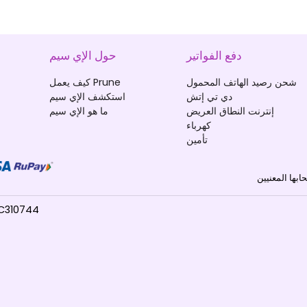
دفع الفواتير
حول الإي سيم
شحن رصيد الهاتف المحمول
كيف يعمل Prune
دي تي إتش
استكشف الإي سيم
إنترنت النطاق العريض
ما هو الإي سيم
كهرباء
تأمين
© 2025 Prune. جم