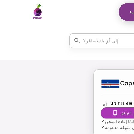
ية
Cape
UNITEL 4G
 التوافق
مًا إعادة الشحن
صال بشبكة مدعومة