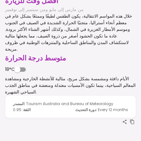
أفضل وقت للزيارة
من مارس إلى مايو ومن سبتمبر إلى نوفمبر
خلال هذه المواسم الانتقالية، يكون الطقس لطيفًا وممتعًا بشكل عام في
معظم أنحاء أستراليا، متجنبًا الحرارة الشديدة في الصيف في الجنوب
وموسم الأمطار الغزيرة في الشمال، وكذلك أشهر الشتاء الأكثر برودة.
عادة ما تكون الحشود أصغر من ذروة الصيف، مما يجعلها مثالية
لاستكشاف المدن والمناطق الساحلية والمتنزهات الوطنية في ظروف
مريحة.
متوسط درجة الحرارة
18°C
الأيام دافئة ومشمسة بشكل مريح، مثالية للأنشطة الخارجية ومشاهدة
المعالم السياحية، بينما تكون الأمسيات معتدلة ومنعشة في مناطق الجذب
السياحي الشهيرة.
Tourism Australia and Bureau of Meteorology
:
المصدر
Every 12 months
:
دورة التحديث
الثقة
:
0.95