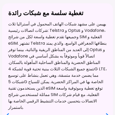
تغطية سلسة مع شبكات رائدة
يهيمن على مشهد شبكات الهاتف المحمول في أستراليا ثلاث
شركات اتصالات رئيسية: Telstra و Optus و Vodafone،
وجميعها تقدم تغطية واسعة لكل من شرائح SIM الفعلية و
eSIM. تشتهر Telstra بنطاقها الجغرافي الواسع، والذي يمتد
إلى العديد من المناطق الريفية والنائية، بينما توفر Optus و
Vodafone اتصالاً قوياً وموثوقاً به بشكل أساسي في
المناطق الحضرية والمناطق الساحلية المأهولة بالسكان.
تتمتع جميع الشبكات الثلاث ببنية تحتية قوية لشبكة 4G LTE،
مما يضمن خدمة متسقة، وهي تعمل بنشاط على توسيع
شبكات 5G الخاصة بها في المراكز الحضرية. يمكن للسياح
الذين يستخدمون تقنية eSIM توقع تغطية وموثوقية واسعة
مماثلة لمستخدمي شرائح SIM الفعلية، مع قيام شركات
الاتصالات بتحسين خدمات التنشيط الرقمي الخاصة بها
باستمرار.