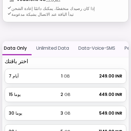
إذا كان رصيدك منخفضًا، يمكنك دائمًا إعادة الشحن
تبدأ الباقة عند الاتصال بشبكة مدعومة
Data Only
Unlimited Data
Data-Voice-SMS
Pe
اختر باقتك
₹ 249.00 INR
GB
1
أيام
7
₹ 449.00 INR
GB
2
يوما
15
₹ 549.00 INR
GB
3
يوما
30