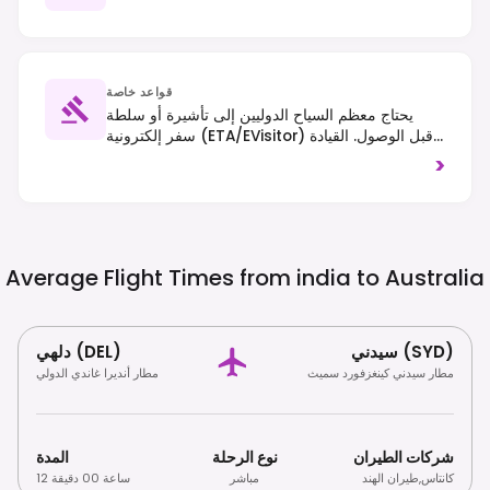
قواعد خاصة
يحتاج معظم السياح الدوليين إلى تأشيرة أو سلطة
سفر إلكترونية (ETA/eVisitor) قبل الوصول. القيادة
تكون على الجانب الأيسر من الطريق، وتمنع قوانين
>
الأمن البيولوجي الصارمة العديد من المنتجات الغذائية
والنباتية والحيوانية المستوردة.
Average Flight Times from india to
Australia
سيدني (SYD)
دلهي (DEL)
مطار سيدني كينغزفورد سميث
مطار أنديرا غاندي الدولي
شركات الطيران
نوع الرحلة
المدة
كانتاس
,
طيران الهند
مباشر
12 ساعة 00 دقيقة