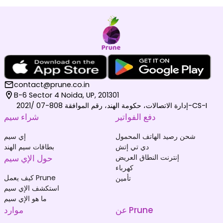
contact@prune.co.in
B-6 Sector 4 Noida, UP, 201301
إدارة الاتصالات، حكومة الهند، رقم الموافقة 808-07 /2021-CS-I
دفع الفواتير
شراء سيم
شحن رصيد الهاتف المحمول
إي سيم
دي تي إتش
بطاقات سيم الهند
إنترنت النطاق العريض
حول الإي سيم
كهرباء
كيف يعمل Prune
تأمين
استكشف الإي سيم
ما هو الإي سيم
عن Prune
موارد