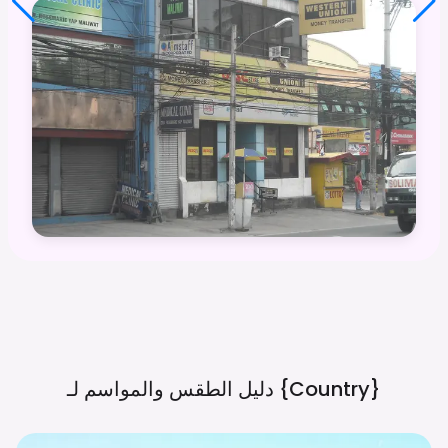
{country}
دليل الطقس والمواسم لـ