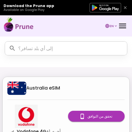
Download the Prune app
Available on Google Play
EN
Australia
eSIM
تحقق من التوافق
أخرى
1
+
Vodafone 4G