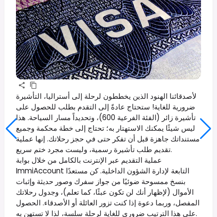
لأصدقائنا الهنود الذين يخططون لرحلة إلى أستراليا، التأشيرة
ضرورية للغاية! ستحتاج عادةً إلى التقدم بطلب للحصول على
تأشيرة زائر (الفئة الفرعية 600)، وتحديداً مسار السياحة. هذا
ليس شيئًا يمكنك الاستهتار به؛ تحتاج إلى خطة محكمة وجميع
مستنداتك جاهزة قبل أن تفكر حتى في حجز رحلاتك. إنها عملية
تقديم طلب تأشيرة رسمية، وليست مجرد ختم سريع.
عملية التقديم عبر الإنترنت بالكامل من خلال بوابة
ImmiAccount التابعة لإدارة الشؤون الداخلية. كن مستعدًا
بنسخ ممسوحة ضوئيًا من جواز سفرك وصور حديثة وإثبات
الأموال (لإظهار أنك لن تكون عبئًا، كما تعلم)، وجدول رحلاتك
المفصل، وربما دعوة إذا كنت تزور العائلة أو الأصدقاء. الحصول
على هذا الترتيب ضروري للغاية لرحلة سلسة، لذا لا تستهن به.