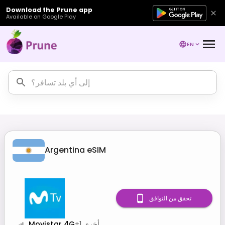
Download the Prune app
Available on Google Play
EN
Argentina
eSIM
تحقق من التوافق
أخرى
1
+
Movistar 4G