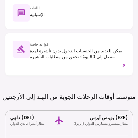
اللغات
الإسبانية
قواعد خاصة
يمكن للعديد من الجنسيات الدخول بدون تأشيرة لمدة
تصل إلى 90 يومًا؛ تحقق من متطلبات التأشيرة
المحددة بناءً على جنسيتك. يسري السير على الجانب
>
الأيمن من الطريق. بقشيش بنسبة 10٪ أمر معتاد في
المطاعم.
متوسط ​​أوقات الرحلات الجوية من الهند إلى
الأرجنتين
بوينس آيرس (EZE)
دلهي (DEL)
مطار مينسترو بيستاريني الدولي (إيزيزا)
مطار أنديرا غاندي الدولي