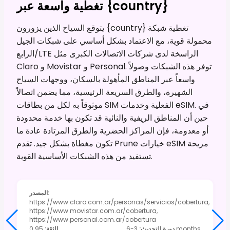
تغطية واسعة عبر {country}
يتوقع السياح الذين يزورون {country} تغطية شبكة
محمولة قوية، مع الاعتماد بشكل أساسي على شبكات الجيل
الرابع/LTE الراسخة لدى شركات الاتصالات الكبرى مثل
Claro و Movistar و Personal. توفر هذه الشبكات وصولاً
واسعاً عبر المناطق المأهولة بالسكان، ووجهات السياح
الشهيرة، والطرق السريعة الرئيسية، مما يضمن اتصالاً
موثوقاً به لكل من بطاقات SIM الفعلية وخدمات eSIM. في
حين أن المناطق الريفية والنائية قد تكون بها خدمة محدودة
أو معدومة، فإن المراكز الحضرية والطرق المرتادة عادة ما
تكون مغطاة بشكل جيد. تقدم Prune خيارات eSIM مريحة
تستفيد من هذه الشبكات الأساسية القوية.
:
المصدر
https://www.claro.com.ar/personas/servicios/cobertura,
https://www.movistar.com.ar/cobertura,
https://www.personal.com.ar/cobertura
3-6 months
دورة التحديث
:
الثقة
:
0.95