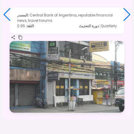
Central Bank of Argentina, reputable financial
:
المصدر
news, travel forums
Quarterly
:
دورة التحديث
الثقة
:
0.95