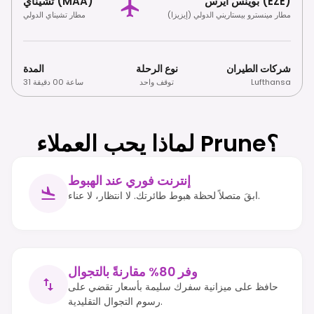
بوينس آيرس (EZE)
تشيناي (MAA)
مطار مينسترو بيستاريني الدولي (إيزيزا)
مطار تشيناي الدولي
شركات الطيران
نوع الرحلة
المدة
Lufthansa
توقف واحد
31 ساعة 00 دقيقة
لماذا يحب العملاء Prune؟
إنترنت فوري عند الهبوط
ابقَ متصلاً لحظة هبوط طائرتك. لا انتظار، لا عناء.
وفر 80% مقارنةً بالتجوال
حافظ على ميزانية سفرك سليمة بأسعار تقضي على
رسوم التجوال التقليدية.