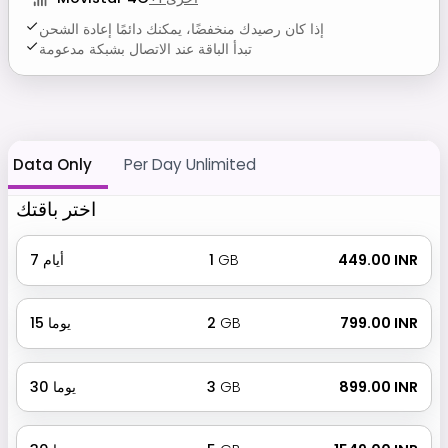
إذا كان رصيدك منخفضًا، يمكنك دائمًا إعادة الشحن
تبدأ الباقة عند الاتصال بشبكة مدعومة
Data Only
Per Day Unlimited
اختر باقتك
₹ 449.00 INR
GB
1
أيام
7
₹ 799.00 INR
GB
2
يوما
15
₹ 899.00 INR
GB
3
يوما
30