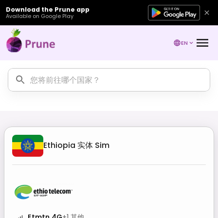
Download the Prune app
Available on Google Play
EN
Ethiopia
实体 Sim
Etmtn 4G
+
1
其他