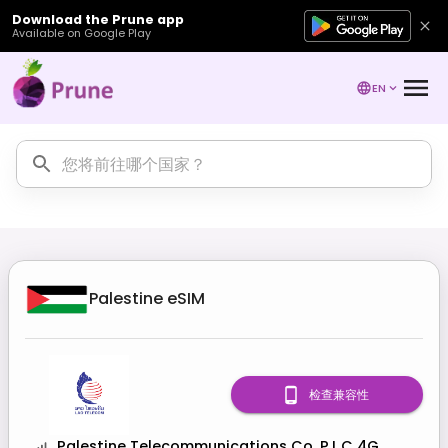
Download the Prune app
Available on Google Play
EN
Palestine
eSIM
检查兼容性
Palestine Telecommunications Co. P.L.C 4G