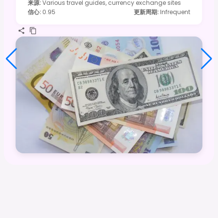
来源
:
Various travel guides, currency exchange sites
信心
:
0.95
更新周期
:
Infrequent