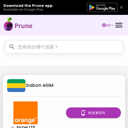
Download the Prune app
Available on Google Play
EN
Gabon
eSIM
检查兼容性
Airtel LTE