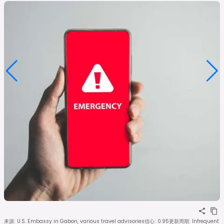
来源
:
U.S. Embassy in Gabon, various travel advisories
信心
:
0.95
更新周期
:
Infrequent