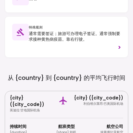
特殊规则
通常需要签证；旅游可办理电子签证。通常强制要
求接种黄热病疫苗。靠右行驶。
>
从 {country} 到 {country}
的平均飞行时间
{city}
{city} ({city_code})
({city_code})
利伯维尔莱昂·巴奥国际机场
英迪拉·甘地国际机场
持续时间
航班类型
航空公司
{duration}
{stops} 转机
埃塞俄比亚航空