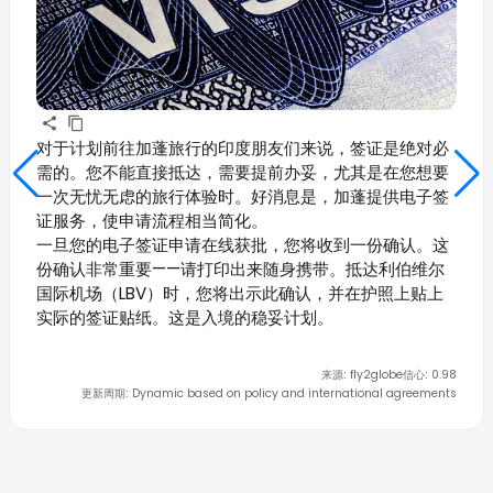
对于计划前往加蓬旅行的印度朋友们来说，签证是绝对必
需的。您不能直接抵达，需要提前办妥，尤其是在您想要
一次无忧无虑的旅行体验时。好消息是，加蓬提供电子签
证服务，使申请流程相当简化。
一旦您的电子签证申请在线获批，您将收到一份确认。这
份确认非常重要——请打印出来随身携带。抵达利伯维尔
国际机场（LBV）时，您将出示此确认，并在护照上贴上
实际的签证贴纸。这是入境的稳妥计划。
来源
:
fly2globe
信心
:
0.98
更新周期
:
Dynamic based on policy and international agreements