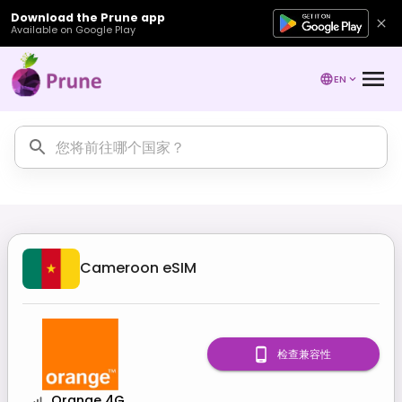
Download the Prune app
Available on Google Play
EN
Cameroon
eSIM
检查兼容性
Orange 4G