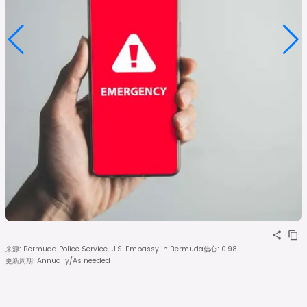
来源
:
Bermuda Police Service, U.S. Embassy in Bermuda
信心
:
0.98
更新周期
:
Annually/As needed