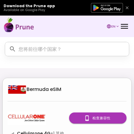
Download the Prune app
Available on Google Play
EN
Bermuda
eSIM
检查兼容性
Cellularone 4G
+
1
其他