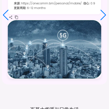
来源
:
https://onecomm.bm/personal/mobile/
信心
:
0.9
更新周期
:
6-12 months