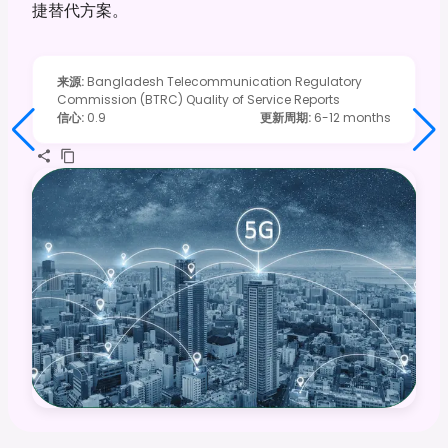
捷替代方案。
来源
:
Bangladesh Telecommunication Regulatory
Commission (BTRC) Quality of Service Reports
信心
:
0.9
更新周期
:
6-12 months