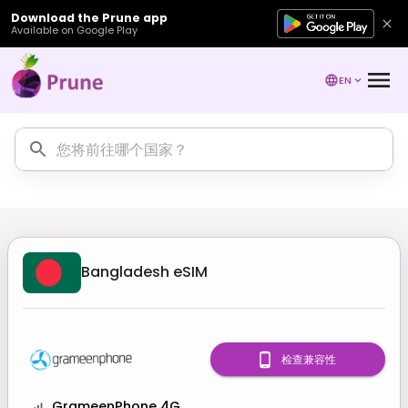
Download the Prune app
Available on Google Play
EN
Bangladesh
eSIM
检查兼容性
GrameenPhone 4G