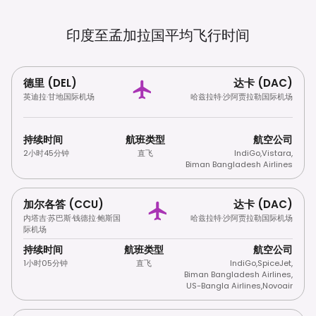
印度至孟加拉国平均飞行时间
德里 (DEL)
达卡 (DAC)
英迪拉·甘地国际机场
哈兹拉特·沙阿贾拉勒国际机场
持续时间
航班类型
航空公司
2小时45分钟
直飞
IndiGo
,
Vistara
,
Biman Bangladesh Airlines
加尔各答 (CCU)
达卡 (DAC)
内塔吉·苏巴斯·钱德拉·鲍斯国
哈兹拉特·沙阿贾拉勒国际机场
际机场
持续时间
航班类型
航空公司
1小时05分钟
直飞
IndiGo
,
SpiceJet
,
Biman Bangladesh Airlines
,
US-Bangla Airlines
,
Novoair