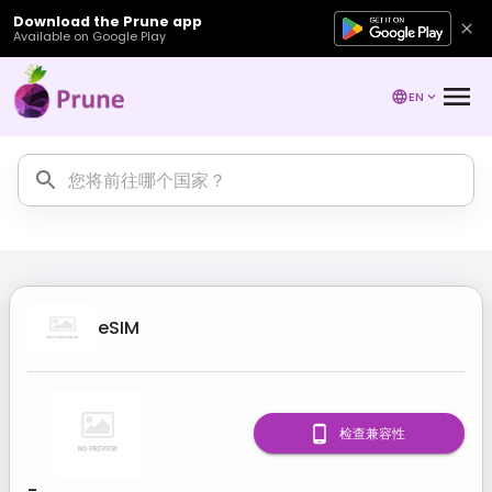
Download the Prune app
Available on Google Play
EN
eSIM
检查兼容性
-