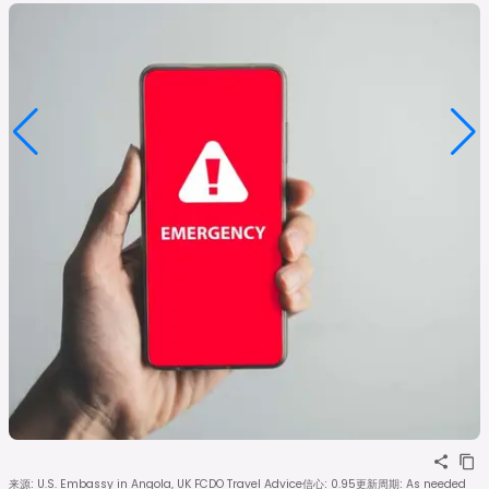
来源
:
U.S. Embassy in Angola, UK FCDO Travel Advice
信心
:
0.95
更新周期
:
As needed