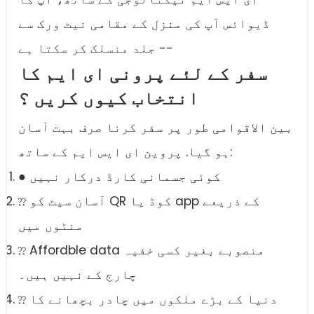
ڈیوائس آپ کی منزل کے مقامی نیٹ ورک سے
جلد منسلک کر سکتا ہے --
سفر کے لئے پرونی ای ایم کا
انتخاب کیوں کریں ؟
بین الاقوامی طور پر سفر کرنا صرف بہت آسان
ہو گیا. پروین ای ایس ایم کے ساتھ:
● کوئی جسمانی کارڈ درکار نہیں
⁇ آسان سیٹ کو QR کوڈ یا app کے ذریعے
منٹوں میں
⁇ Affordble data منصوبے بغیر کسی خفیہ
چارج کے نہیں ہیں۔
⁇ دنیا کے بڑے ملکوں میں چادر بچھانے کا