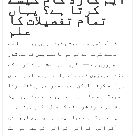
کرتا ہے؟ یہاں
تمام تفصیلات کا
علم
اگر آپ کسی سے محبت رکھتے ہیں جو دنیا سے
محبت کرتا ہے تو ہم جانتے ہیں کہ کس قدر
ضروری ہے -- اگرچہ یہ نقشہ چیک کرنے کے
لئے، عزیزوں کے ساتھ رابطہ رکھنا، یا جاں
پر کام کرنا. لیکن بین الاقوامی ریٹنگ کرنا
مہنگا ہو سکتا ہے اور ہر نئے ملک میں ایک
مقامی کارڈ خریدنے کا عمل اکثر ہوتا ہے۔
یہ وہ جگہ ہے جہاں پرونی ای ایس ایم آئی
آئی آئی آئی آئی آئی آئی آئی میں ہم ایک