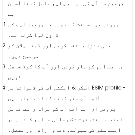
پروین سے آپ کی ای ایس ایم حاصل کرنا آسان
ہے:
پرونی ویب سائٹ کا دورہ یا پروین ایپ کی
ڈاؤن لوڈ کرتا ہے۔
اپنی منزل منتخب کریں اور ڈیٹا پلان کو
ترجیح دیں۔
ای ایس ایم کو پار کریں اور آپ کا کوڈ حاصل
کریں
اسکن & ایکشن آپ کی ڈیوائس پر ESIM profile -
اور آپ سفر کرنے کے لئے تیار ہیں!
پروین ای ایس ایم آپ کو براہ راست قابل
اعتماد انٹرنیٹ تک رسائی فراہم کرتا ہے،
اپنے سفر کی سہولت، دباؤ آزاد اور متصل۔