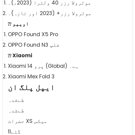
موٹرولا رزر 40 ولترا (2023ء)۔
موٹرولا رزر+ (2023 اور تازہ)۔
⁇ اوپپو
OPPO Found X5 Pro
OPPO Found N3 فلپ
⁇ Xiaomi
Xiaomi 14 پرو (Global) ہے۔
Xiaomi Mex Fold 3
ایپل پلگ ان
طےشدہ
طےشدہ
حضرات XS میکس
11گئے