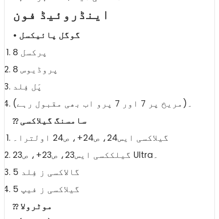
اینڈروئیڈ فون
• گوگل پائیکسل
پرکسل 8
8 پروڈیوس
پَل فِلد
(مریخ پر 7 اور 7 پرو اب بھی مقبول رہے)۔
⁇ سامسنگ گیلاکسی
گیلاکسی ایس24، ص24+، ص24 اولترا۔
گیلککسی ایس23، ص23+، ص23 Ultra۔
گالاکسی ز فِلد 5
گیلاکسی ز فیپ 5
⁇ موٹرولا