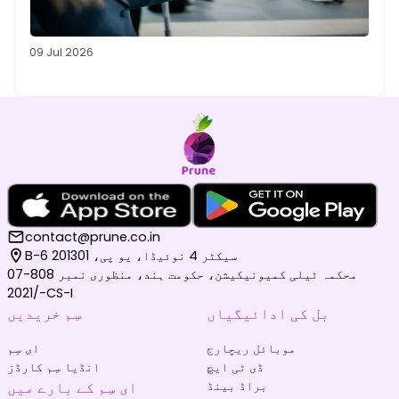
09 Jul 2026
contact@prune.co.in
B-6 سیکٹر 4 نوئیڈا، یو پی، 201301
محکمہ ٹیلی کمیونیکیشن، حکومت ہند، منظوری نمبر 808-07
/2021-CS-I
بل کی ادائیگیاں
سِم خریدیں
موبائل ریچارج
ای سِم
ڈی ٹی ایچ
انڈیا سِم کارڈز
براڈ بینڈ
ای سِم کے بارے میں