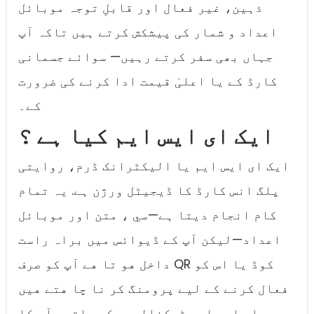
ذہین، غیر فعال اور قابلِ توجہ موبائل
اعداد و شمار کی پیشکش کرتے ہیں تاکہ آپ
جہاں بھی سفر کرتے رہیں— سوائے جسمانی
کارڈ کے یا اعلیٰ قیمت ادا کرنے کی ضرورت
کے۔
ایک ای ایس ایم کیا ہے ؟
ایک ای ایس ایم یا الیکٹرانک ڈرم، روایتی
پلگ انس کارڈ کا ڈیجیٹل ورژن ہے. یہ تمام
کام انجام دیتا ہے—سي ، متن اور موبائل
اعداد—لیکن آپ کے ڈیوائس ميں براہ راست
داخل هو تا هے آپ کو صرف QR کوڈ یا اس کو
فعال کرنے کے لیے پرومنگ کر نا چا هتے هيں
ای ایس ایم ٹیکنالوجی کے ساتھ، آپ کا