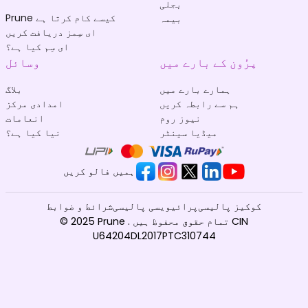
بجلی
Prune کیسے کام کرتا ہے
بیمہ
ای سِمز دریافت کریں
ای سِم کیا ہے؟
پرُون کے بارے میں
وسائل
ہمارے بارے میں
بلاگ
ہم سے رابطہ کریں
امدادی مرکز
نیوز روم
انعامات
میڈیا سینٹر
نیا کیا ہے؟
ہمیں فالو کریں
کوکیز پالیسی
پرائیویسی پالیسی
شرائط و ضوابط
© 2025 Prune . تمام حقوق محفوظ ہیں CIN
U64204DL2017PTC310744