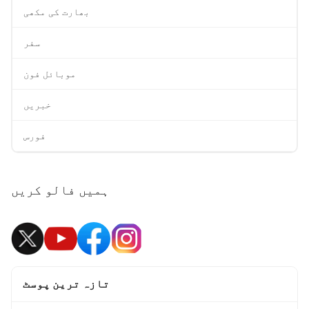
بھارت کی مکھی
سفر
موبائل فون
خبریں
فورس
ہمیں فالو کریں
تازہ ترین پوسٹ