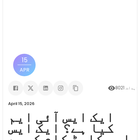
15
APR
اہدات
8021
April 15, 2026
ایک ایس آئی ایم
کیا ہے؟ ایک ایس
ایم کارڈ کام کیسے