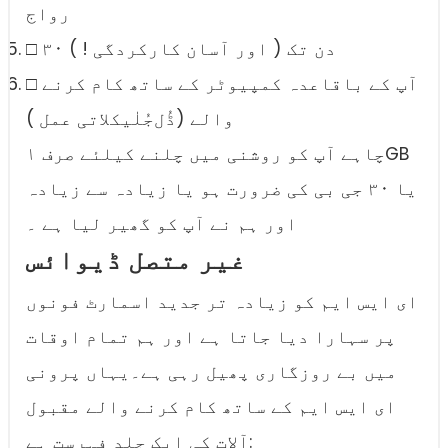
رواج
□ ۳۰ دن تک ( اور آسان کارکردگی ! )
□ آپ کے باقاعدہ کمپیوٹر کے ساتھ کام کرنے
والے (ڈُل‌جُلٰیکلاتی عمل )
چاہے آپ کو روشنی میں چلنے کیلئے صرف ۱GB
یا ۳۰ جی بی کی ضرورت ہو یا زیادہ سے زیادہ
اور ہم نے آپ کو گھیر لیا ہے ۔
غیر متصل ڈیوائس
ای ایس ایم کو زیادہ تر جدید اسمارٹ فونوں
پر سہارا دیا جاتا ہے اور ہم تمام اوقات
میں بے روزگاری پھیل رہی ہے۔یہاں پرونی
ای ایس ایم کے ساتھ کام کرنے والے مقبول
آلات کی ایک جلد فہرست ہے: