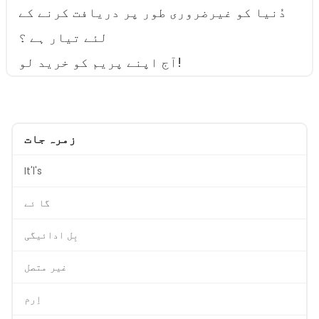
دُنیا کو غیرضروری طور پر دریافت کرنے کے
لئے تیار ہے ؟
آج اپنے پریم کو خرید لو!
زمرہ جات
It'l's
گا ئے
بِل ادائیگی
غیر متصل
اِرم