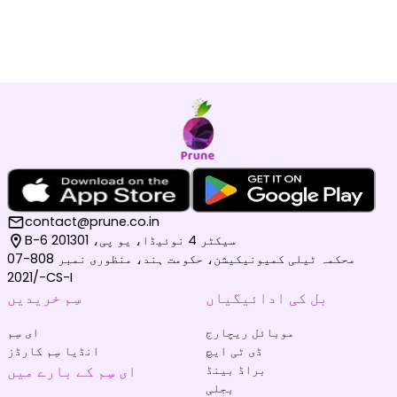
contact@prune.co.in
B-6 سیکٹر 4 نوئیڈا، یو پی، 201301
محکمہ ٹیلی کمیونیکیشن، حکومت ہند، منظوری نمبر 808-07
/2021-CS-I
بل کی ادائیگیاں
سِم خریدیں
موبائل ریچارج
ای سِم
ڈی ٹی ایچ
انڈیا سِم کارڈز
براڈ بینڈ
ای سِم کے بارے میں
بجلی