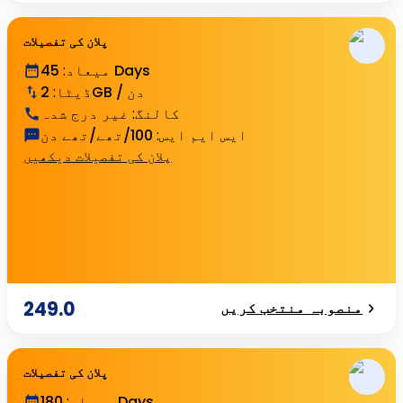
پلان کی تفصیلات
45 Days
میعاد
:
2GB / دن
ڈیٹا
:
کالنگ
:
غیر درج شدہ
ایس ایم ایس
:
100/تھے/تھے دن
پلان کی تفصیلات دیکھیں
249.0
منصوبہ منتخب کریں
پلان کی تفصیلات
180 Days
میعاد
: