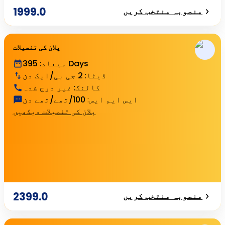
1999.0
منصوبہ منتخب کریں
پلان کی تفصیلات
395 Days
میعاد
:
ڈیٹا
:
2 جی بی/ایک دن
کالنگ
:
غیر درج شدہ
ایس ایم ایس
:
100/تھے/تھے دن
پلان کی تفصیلات دیکھیں
2399.0
منصوبہ منتخب کریں