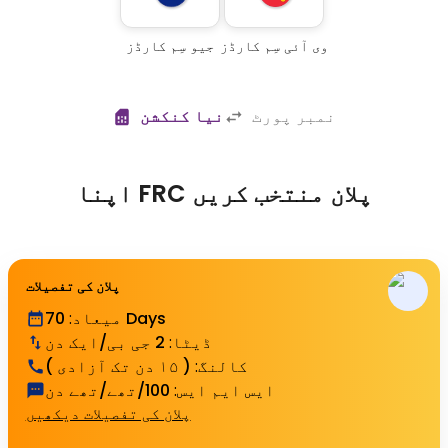
وی آئی سِم کارڈز
جیو سِم کارڈز
نمبر پورٹ
نیا کنکشن
اپنا FRC پلان منتخب کریں
پلان کی تفصیلات
70 Days
میعاد
:
ڈیٹا
:
2 جی بی/ایک دن
کالنگ
:
( ۱۵ دن تک آزادی )
ایس ایم ایس
:
100/تھے/تھے دن
پلان کی تفصیلات دیکھیں