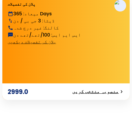
پلان کی تفصیلات
365 Days
میعاد
:
ڈیٹا
:
3 جی بی / دن
کالنگ
:
غیر درج شدہ
ایس ایم ایس
:
100/تھے/تھے دن
پلان کی تفصیلات دیکھیں
2999.0
منصوبہ منتخب کریں