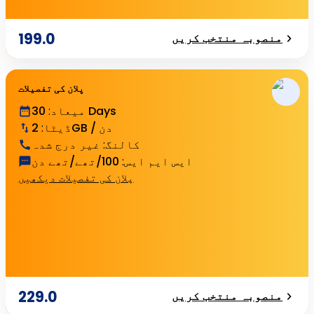
199.0
منصوبہ منتخب کریں
پلان کی تفصیلات
30 Days
میعاد
:
2GB / دن
ڈیٹا
:
کالنگ
:
غیر درج شدہ
ایس ایم ایس
:
100/تھے/تھے دن
پلان کی تفصیلات دیکھیں
229.0
منصوبہ منتخب کریں