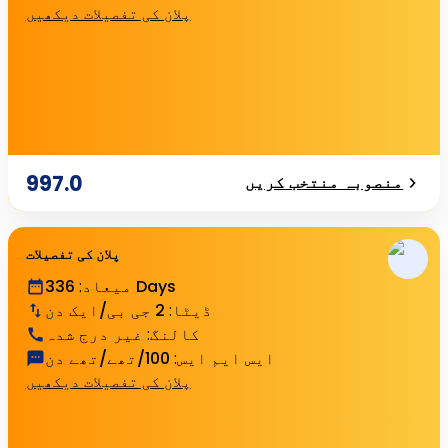
پلان کی تفصیلات دیکھیں
997.0
منصوبہ منتخب کریں
پلان کی تفصیلات
336 Days
میعاد
:
ڈیٹا
:
2 جی بی/ایک دن
کالنگ
:
غیر درج شدہ
ایس ایم ایس
:
100/تھے/تھے دن
پلان کی تفصیلات دیکھیں