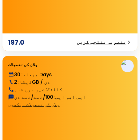
197.0
منصوبہ منتخب کریں
پلان کی تفصیلات
30 Days
میعاد
:
2GB / دن
ڈیٹا
:
کالنگ
:
غیر درج شدہ
ایس ایم ایس
:
100/تھے/تھے دن
پلان کی تفصیلات دیکھیں