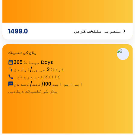
1499.0
منصوبہ منتخب کریں
پلان کی تفصیلات
365 Days
میعاد
:
ڈیٹا
:
2 جی بی/ایک دن
کالنگ
:
غیر درج شدہ
ایس ایم ایس
:
100/تھے/تھے دن
پلان کی تفصیلات دیکھیں