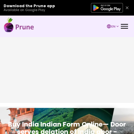
Download the Prune app
Available on Google Play
EN
Buy India Indian Form Online— Door
serves delation of India abor -