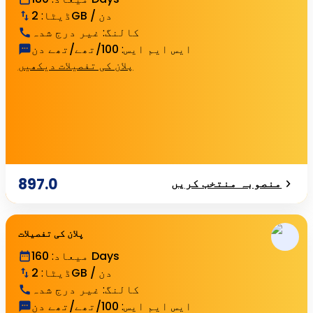
2GB / دن
ڈیٹا
:
کالنگ
:
غیر درج شدہ
ایس ایم ایس
:
100/تھے/تھے دن
پلان کی تفصیلات دیکھیں
897.0
منصوبہ منتخب کریں
پلان کی تفصیلات
160 Days
میعاد
:
2GB / دن
ڈیٹا
:
کالنگ
:
غیر درج شدہ
ایس ایم ایس
:
100/تھے/تھے دن