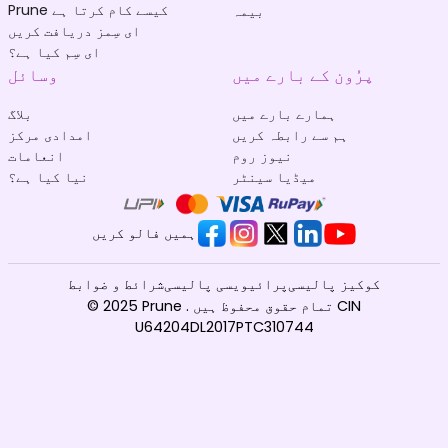
Prune کیسے کام کرتا ہے
بیمہ
ای سِمز دریافت کریں
ای سِم کیا ہے؟
پرُون کے بارے میں
وسائل
ہمارے بارے میں
بلاگ
ہم سے رابطہ کریں
امدادی مرکز
نیوز روم
انعامات
میڈیا سینٹر
نیا کیا ہے؟
ہمیں فالو کریں
کوکیز پالیسی
پرائیویسی پالیسی
شرائط و ضوابط
© 2025 Prune . تمام حقوق محفوظ ہیں CIN
U64204DL2017PTC310744