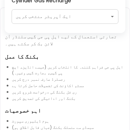
Cylinder Gas Recharge
ایل پی جی سلنڈر کی بکنگ
ایک آپریٹر منتخب کریں
صارفین مجاز ڈسٹری بیوٹرز کے ذریعے گھریلو یا
تجارتی استعمال کے لیے ایل پی جی گیس سلنڈر آن
لائن بک کر سکتے ہیں۔
بکنگ کا عمل
ایل پی جی فراہم کنندہ کا انتخاب کریں (جیسے انڈین، ایچ
پی گیس، بھارت گیس وغیرہ)
رجسٹرڈ صارف نمبر درج کریں
سسٹم اکاؤنٹ کی تفصیلات حاصل کرتا ہے
ری فل بکنگ کی درخواست شروع کریں
بکنگ اور ادائیگی کی تصدیق کریں
اہم خصوصیات
ہوم ڈیلیوری سپورٹ
سبسڈی سے منسلک بکنگ (جہاں قابل اطلاق ہو)