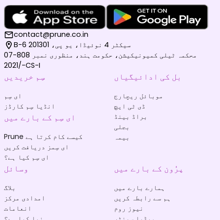
contact@prune.co.in
B-6 سیکٹر 4 نوئیڈا، یو پی، 201301
محکمہ ٹیلی کمیونیکیشن، حکومت ہند، منظوری نمبر 808-07
/2021-CS-I
بل کی ادائیگیاں
سِم خریدیں
موبائل ریچارج
ای سِم
ڈی ٹی ایچ
انڈیا سِم کارڈز
براڈ بینڈ
ای سِم کے بارے میں
بجلی
Prune کیسے کام کرتا ہے
بیمہ
ای سِمز دریافت کریں
ای سِم کیا ہے؟
پرُون کے بارے میں
وسائل
ہمارے بارے میں
بلاگ
ہم سے رابطہ کریں
امدادی مرکز
نیوز روم
انعامات
میڈیا سینٹر
نیا کیا ہے؟