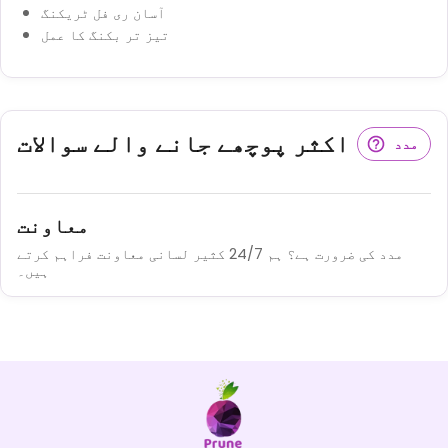
آسان ری فل ٹریکنگ
تیز تر بکنگ کا عمل
اکثر پوچھے جانے والے سوالات
مدد
معاونت
مدد کی ضرورت ہے؟ ہم 24/7 کثیر لسانی معاونت فراہم کرتے
ہیں۔