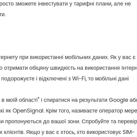
росто зможете інвестувати у тарифні плани, але не
ти.
тернету при використанні мобільних даних. Як у вас є
о отримати обіцяну швидкість на використання Інтер
одорожуєте і відключені з Wi-Fi, то мобільні дані
 моїй області" і спиратися на результати Google аб
кі як OpenSignal. Крім того, називаєте оператор мере
и пропонуються до вашої зони. Спробуйте та переві
 клієнтів. Якщо у вас є хтось, хто використовує SIM-