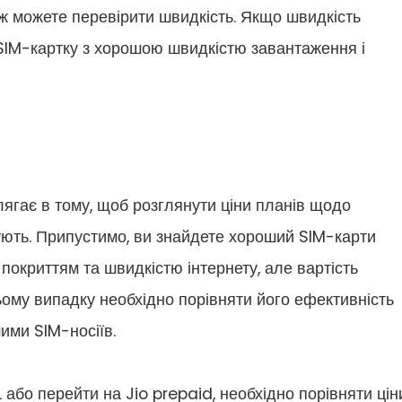
ож можете перевірити швидкість. Якщо швидкість
а SIM-картку з хорошою швидкістю завантаження і
лягає в тому, щоб розглянути ціни планів щодо
нують. Припустимо, ви знайдете хороший SIM-карти
окриттям та швидкістю інтернету, але вартість
ьому випадку необхідно порівняти його ефективність
шими SIM-носіїв.
або перейти на Jio prepaid, необхідно порівняти цін