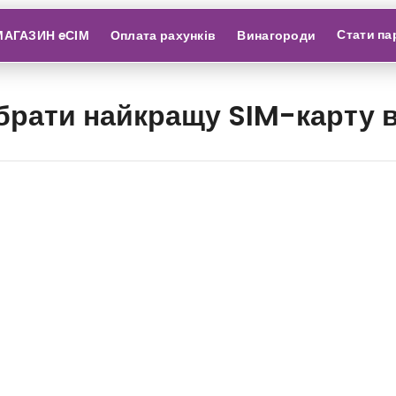
Стати па
МАГАЗИН eСІМ
Оплата рахунків
Винагороди
брати найкращу SIM-карту в 