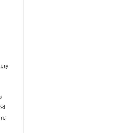
нету
о
жі
рте