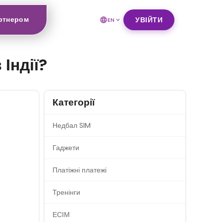
ртнером
УВІЙТИ
EN
Індії?
Категорії
Недбал SIM
Гаджети
Платіжні платежі
Тренінги
ЕСІМ