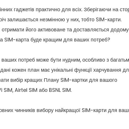
нних гаджетів практично для всіх. Зберігаючи на сто
річ залишається незмінною у них, тобто SIM-карти.
і отримати його активоване та доставляється додому
яка SIM-карта буде кращим для ваших потреб?
 ваших потреб може бути нудним, особливо з багать
 дані кожен план має унікальні функції харчування д
ювати вибір кращих Плану SIM-картки для вашого
i SIM, Airtel SIM або BSNL SIM.
сновних чинників вибору найкращої SIM-карти для ваш