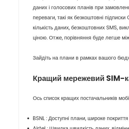
даних і голосових планів при замовленн
переваги, такі як безкоштовні підписки 
кількість даних, безкоштовних SMS, вик
ціною. Отже, порівняння буде легше між
Зайдіть на плани в рамках вашого бюдж
Кращий мережевий SIM-ка
Ось список кращих постачальників мобі
BSNL : Доступні плани, широке покриття
Airtel : Швидка швидкість даних, відмін