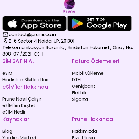
contact@prune.co.in
B-6 Sector 4 Noida, UP, 201301
Telekomünikasyon Bakanlığı, Hindistan Hükümeti, Onay No.
808-07 /2021-CS-I
SİM SATIN AL
Fatura Ödemeleri
eSIM
Mobil yükleme
Hindistan SİM kartları
DTH
eSİM'ler Hakkında
Genişbant
Elektrik
Prune Nasıl Çalışır
Sigorta
eSİM'leri Keşfet
eSİM Nedir
Kaynaklar
Prune Hakkında
Blog
Hakkımızda
Yardım Merkezi
Bize Ulaşın