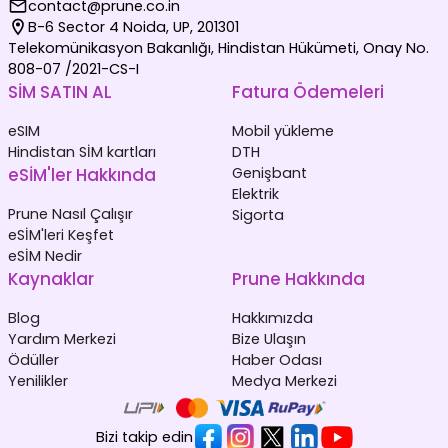
contact@prune.co.in
B-6 Sector 4 Noida, UP, 201301
Telekomünikasyon Bakanlığı, Hindistan Hükümeti, Onay No.
808-07 /2021-CS-I
SİM SATIN AL
Fatura Ödemeleri
eSIM
Mobil yükleme
Hindistan SİM kartları
DTH
eSİM'ler Hakkında
Genişbant
Elektrik
Prune Nasıl Çalışır
Sigorta
eSİM'leri Keşfet
eSİM Nedir
Kaynaklar
Prune Hakkında
Blog
Hakkımızda
Yardım Merkezi
Bize Ulaşın
Ödüller
Haber Odası
Yenilikler
Medya Merkezi
Bizi takip edin