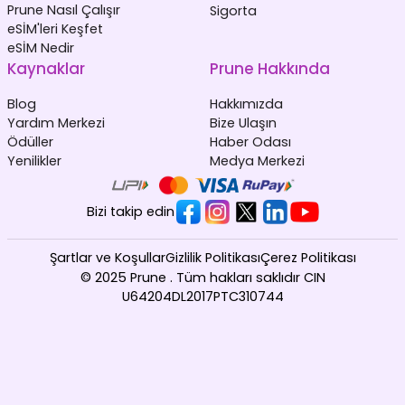
Prune Nasıl Çalışır
Sigorta
eSİM'leri Keşfet
eSİM Nedir
Kaynaklar
Prune Hakkında
Blog
Hakkımızda
Yardım Merkezi
Bize Ulaşın
Ödüller
Haber Odası
Yenilikler
Medya Merkezi
Bizi takip edin
Şartlar ve Koşullar
Gizlilik Politikası
Çerez Politikası
© 2025 Prune . Tüm hakları saklıdır CIN
U64204DL2017PTC310744